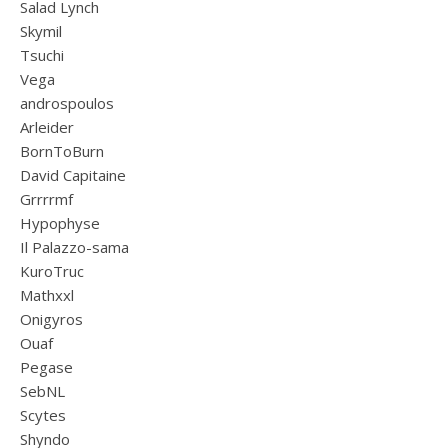
Salad Lynch
Skymil
Tsuchi
Vega
androspoulos
Arleider
BornToBurn
David Capitaine
Grrrrmf
Hypophyse
Il Palazzo-sama
KuroTruc
Mathxxl
Onigyros
Ouaf
Pegase
SebNL
Scytes
Shyndo