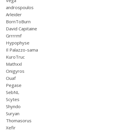
Vega
androspoulos
Arleider
BornToBurn
David Capitaine
Grrrrmf
Hypophyse
Il Palazzo-sama
KuroTruc
Mathxxl
Onigyros
Ouaf
Pegase
SebNL
Scytes
Shyndo
Suryan
Thomasorus
Xefir