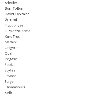
Arleider
BornToBurn
David Capitaine
Grrrrmf
Hypophyse
Il Palazzo-sama
KuroTruc
Mathxxl
Onigyros
Ouaf
Pegase
SebNL
Scytes
Shyndo
Suryan
Thomasorus
Xefir