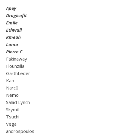
Apey
Dragicafit
Emile
Ethwall
Kmeuh
Lama
Pierre C.
Fakinaway
Flounzilla
GarthLeder
Kao
Narc0
Nemo
Salad Lynch
Skymil
Tsuchi
Vega
androspoulos