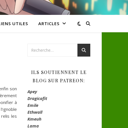
LIENS UTILES
ARTICLES
ILS SOUTIENNENT LE
BLOG SUR PATREON:
enfin son
Apey
lièrement
Dragicafit
onifier à
Emile
'ignoble
Ethwall
relis les
Kmeuh
Lama