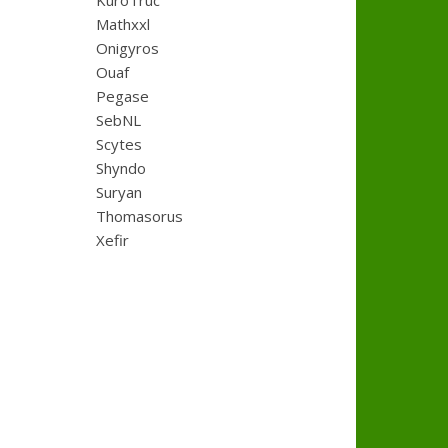
KuroTruc
Mathxxl
Onigyros
Ouaf
Pegase
SebNL
Scytes
Shyndo
Suryan
Thomasorus
Xefir