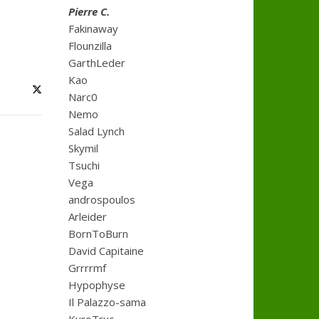
Pierre C.
Fakinaway
Flounzilla
GarthLeder
Kao
Narc0
Nemo
Salad Lynch
Skymil
Tsuchi
Vega
androspoulos
Arleider
BornToBurn
David Capitaine
Grrrrmf
Hypophyse
Il Palazzo-sama