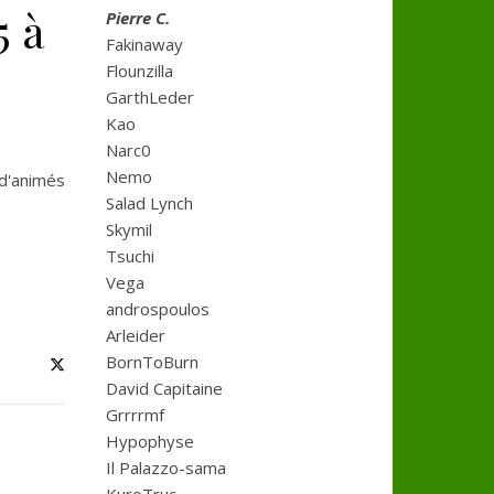
5 à
Pierre C.
Fakinaway
Flounzilla
GarthLeder
Kao
Narc0
Nemo
 d'animés
Salad Lynch
Skymil
Tsuchi
Vega
androspoulos
Arleider
BornToBurn
David Capitaine
Grrrrmf
Hypophyse
Il Palazzo-sama