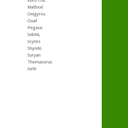
KuroTruc
Mathxxl
Onigyros
Ouaf
Pegase
SebNL
Scytes
Shyndo
Suryan
Thomasorus
Xefir