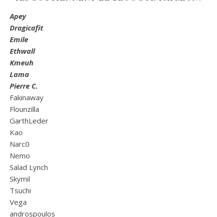
Apey
Dragicafit
Emile
Ethwall
Kmeuh
Lama
Pierre C.
Fakinaway
Flounzilla
GarthLeder
Kao
Narc0
Nemo
Salad Lynch
Skymil
Tsuchi
Vega
androspoulos