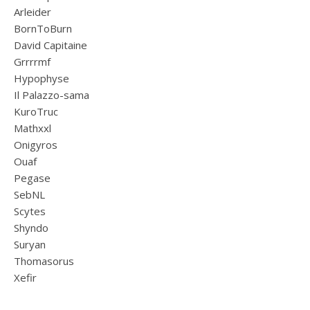
Arleider
BornToBurn
David Capitaine
Grrrrmf
Hypophyse
Il Palazzo-sama
KuroTruc
Mathxxl
Onigyros
Ouaf
Pegase
SebNL
Scytes
Shyndo
Suryan
Thomasorus
Xefir