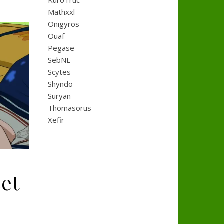
KuroTruc
Mathxxl
Onigyros
Ouaf
Pegase
SebNL
Scytes
Shyndo
Suryan
Thomasorus
Xefir
cet