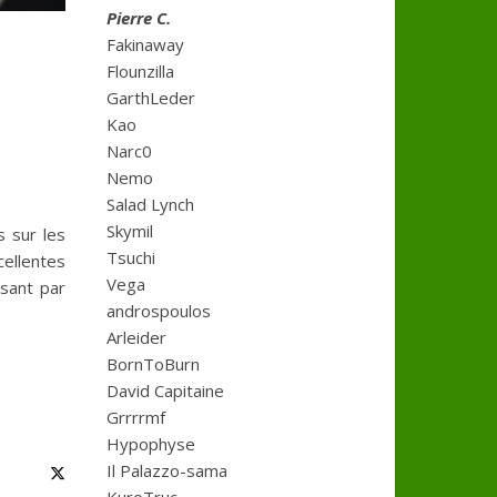
Pierre C.
Fakinaway
:
Flounzilla
GarthLeder
Kao
Narc0
Nemo
Salad Lynch
Skymil
s sur les
Tsuchi
cellentes
Vega
sant par
androspoulos
Arleider
BornToBurn
David Capitaine
Grrrrmf
Hypophyse
Il Palazzo-sama