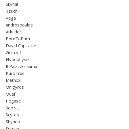
Skymil
Tsuchi
Vega
androspoulos
Arleider
BornToBurn
David Capitaine
Grrrrmf
Hypophyse
Il Palazzo-sama
KuroTruc
Mathxxl
Onigyros
Ouaf
Pegase
SebNL
Scytes
Shyndo
Suryan