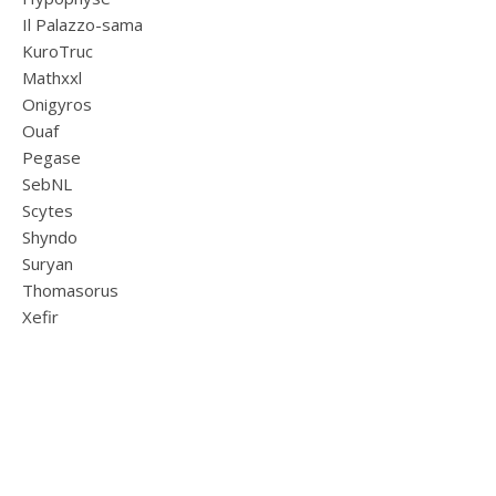
Il Palazzo-sama
KuroTruc
Mathxxl
Onigyros
Ouaf
Pegase
SebNL
Scytes
Shyndo
Suryan
Thomasorus
Xefir