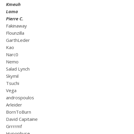
Kmeuh
Lama
Pierre C.
Fakinaway
Flounzilla
GarthLeder
Kao
Narc0
Nemo
Salad Lynch
Skymil
Tsuchi
Vega
androspoulos
Arleider
BornToBurn
David Capitaine
Grrrrmf
Hypophyse