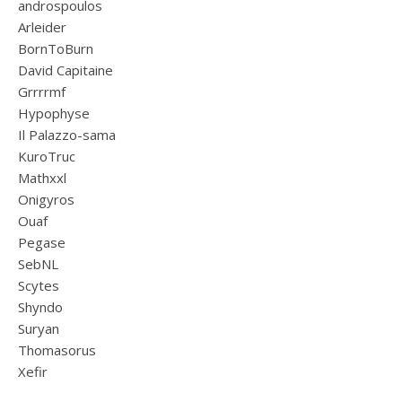
androspoulos
Arleider
BornToBurn
David Capitaine
Grrrrmf
Hypophyse
Il Palazzo-sama
KuroTruc
Mathxxl
Onigyros
Ouaf
Pegase
SebNL
Scytes
Shyndo
Suryan
Thomasorus
Xefir