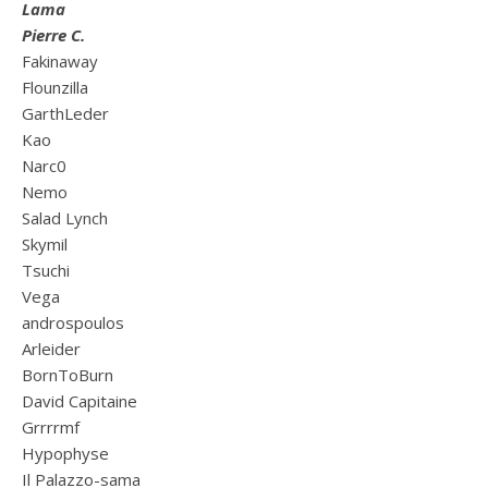
Lama
Pierre C.
Fakinaway
Flounzilla
GarthLeder
Kao
Narc0
Nemo
Salad Lynch
Skymil
Tsuchi
Vega
androspoulos
Arleider
BornToBurn
David Capitaine
Grrrrmf
Hypophyse
Il Palazzo-sama