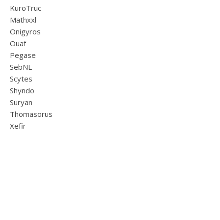
KuroTruc
Mathxxl
Onigyros
Ouaf
Pegase
SebNL
Scytes
Shyndo
Suryan
Thomasorus
Xefir