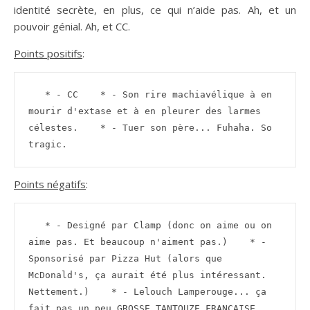
identité secrète, en plus, ce qui n’aide pas. Ah, et un
pouvoir génial. Ah, et CC.
Points positifs
:
   * - CC    * - Son rire machiavélique à en 
mourir d'extase et à en pleurer des larmes 
célestes.    * - Tuer son père... Fuhaha. So 
tragic.
Points négatifs
:
   * - Designé par Clamp (donc on aime ou on 
aime pas. Et beaucoup n'aiment pas.)    * - 
Sponsorisé par Pizza Hut (alors que 
McDonald's, ça aurait été plus intéressant. 
Nettement.)    * - Lelouch Lamperouge... ça 
fait pas un peu GROSSE TANTOUZE FRANCAISE 