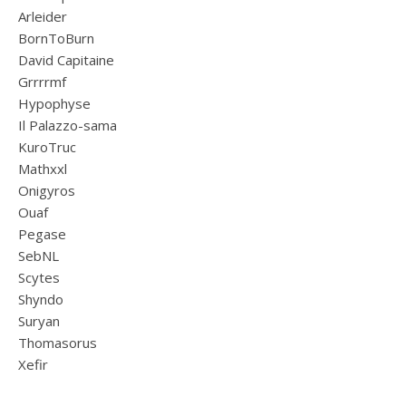
Arleider
BornToBurn
David Capitaine
Grrrrmf
Hypophyse
Il Palazzo-sama
KuroTruc
Mathxxl
Onigyros
Ouaf
Pegase
SebNL
Scytes
Shyndo
Suryan
Thomasorus
Xefir