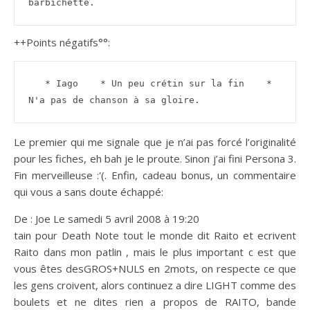
barbichette.
++Points négatifs°°:
   * Iago    * Un peu crétin sur la fin    * 
N'a pas de chanson à sa gloire.
Le premier qui me signale que je n’ai pas forcé l’originalité
pour les fiches, eh bah je le proute. Sinon j’ai fini Persona 3.
Fin merveilleuse :'(. Enfin, cadeau bonus, un commentaire
qui vous a sans doute échappé:
De : Joe Le samedi 5 avril 2008 à 19:20
tain pour Death Note tout le monde dit Raito et ecrivent
Raito dans mon patlin , mais le plus important c est que
vous êtes desGROS+NULS en 2mots, on respecte ce que
les gens croivent, alors continuez a dire LIGHT comme des
boulets et ne dites rien a propos de RAITO, bande