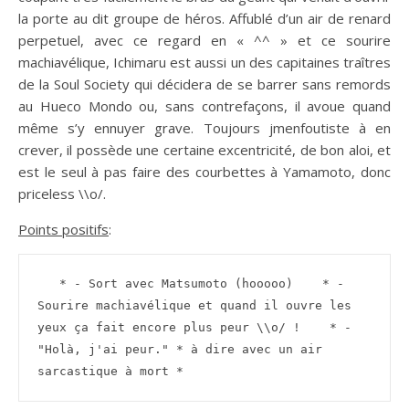
la porte au dit groupe de héros. Affublé d’un air de renard
perpetuel, avec ce regard en « ^^ » et ce sourire
machiavélique, Ichimaru est aussi un des capitaines traîtres
de la Soul Society qui décidera de se barrer sans remords
au Hueco Mondo ou, sans contrefaçons, il avoue quand
même s’y ennuyer grave. Toujours jmenfoutiste à en
crever, il possède une certaine excentricité, de bon aloi, et
est le seul à pas faire des courbettes à Yamamoto, donc
priceless \\o/.
Points positifs
:
   * - Sort avec Matsumoto (hooooo)    * - 
Sourire machiavélique et quand il ouvre les 
yeux ça fait encore plus peur \\o/ !    * - 
"Holà, j'ai peur." * à dire avec un air 
sarcastique à mort *