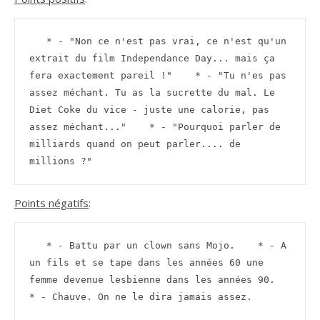
   * - "Non ce n'est pas vrai, ce n'est qu'un 
extrait du film Independance Day... mais ça 
fera exactement pareil !"    * - "Tu n'es pas 
assez méchant. Tu as la sucrette du mal. Le 
Diet Coke du vice - juste une calorie, pas 
assez méchant..."    * - "Pourquoi parler de 
milliards quand on peut parler.... de 
millions ?"
Points négatifs
:
   * - Battu par un clown sans Mojo.    * - A 
un fils et se tape dans les années 60 une 
femme devenue lesbienne dans les années 90.    
* - Chauve. On ne le dira jamais assez.