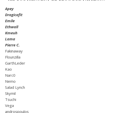
Apey
Dragicafit
Emile
Ethwall
Kmeuh
Lama
Pierre C.
Fakinaway
Flounzilla
GarthLeder
Kao
Narc0
Nemo
Salad Lynch
Skymil
Tsuchi
Vega
androspoulos