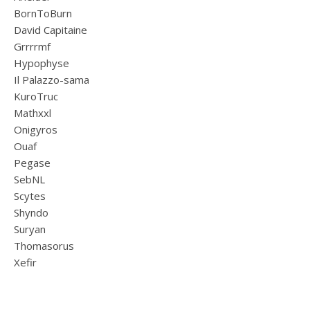
BornToBurn
David Capitaine
Grrrrmf
Hypophyse
Il Palazzo-sama
KuroTruc
Mathxxl
Onigyros
Ouaf
Pegase
SebNL
Scytes
Shyndo
Suryan
Thomasorus
Xefir