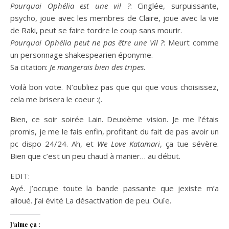
Pourquoi Ophélia est une vil ?
: Cinglée, surpuissante,
psycho, joue avec les membres de Claire, joue avec la vie
de Raki, peut se faire tordre le coup sans mourir.
Pourquoi Ophélia peut ne pas être une Vil ?
: Meurt comme
un personnage shakespearien éponyme.
Sa citation:
Je mangerais bien des tripes
.
Voilà bon vote. N’oubliez pas que qui que vous choisissez,
cela me brisera le coeur :(.
Bien, ce soir soirée Lain. Deuxième vision. Je me l’étais
promis, je me le fais enfin, profitant du fait de pas avoir un
pc dispo 24/24. Ah, et
We Love Katamari
, ça tue sévère.
Bien que c’est un peu chaud à manier… au début.
EDIT:
Ayé. J’occupe toute la bande passante que jexiste m’a
alloué. J’ai évité La désactivation de peu. Ouïe.
J’aime ça :