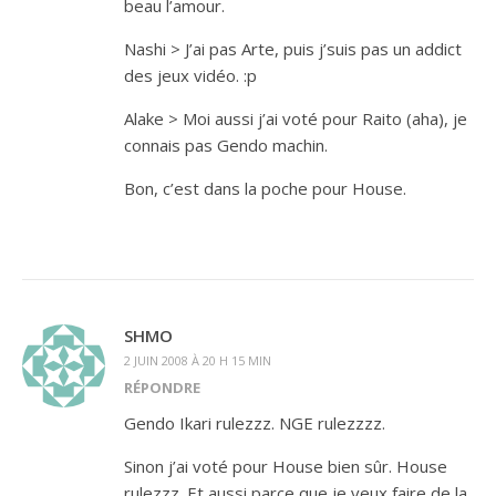
beau l’amour.
Nashi > J’ai pas Arte, puis j’suis pas un addict
des jeux vidéo. :p
Alake > Moi aussi j’ai voté pour Raito (aha), je
connais pas Gendo machin.
Bon, c’est dans la poche pour House.
SHMO
2 JUIN 2008 À 20 H 15 MIN
RÉPONDRE
Gendo Ikari rulezzz. NGE rulezzzz.
Sinon j’ai voté pour House bien sûr. House
rulezzz. Et aussi parce que je veux faire de la