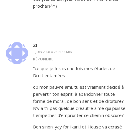
prochain^^)
ZI
1 JUIN 2008 À 23 H 55 MIN
RÉPONDRE
"ce que je ferais une fois mes études de
Droit entamées
o0 mon pauvre ami, tu est vraiment decidé à
pervertir ton esprit, à abandonner toute
forme de moral, de bon sens et de droiture?
N’y a t’il pas quelque créautre aimé qui puisse
t’empecher d’emprunter ce chemin obscure?
Bon sinon; yay for Ikari,! et House va ecrasé