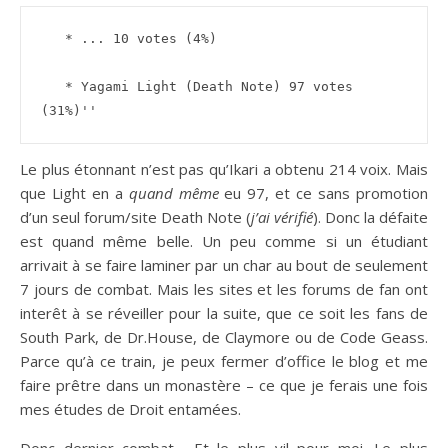
   * ... 10 votes (4%)
   * Yagami Light (Death Note) 97 votes 
(31%)''
Le plus étonnant n’est pas qu’Ikari a obtenu 214 voix. Mais
que Light en a
quand même
eu 97, et ce sans promotion
d’un seul forum/site Death Note (
j’ai vérifié
). Donc la défaite
est quand même belle. Un peu comme si un étudiant
arrivait à se faire laminer par un char au bout de seulement
7 jours de combat. Mais les sites et les forums de fan ont
interêt à se réveiller pour la suite, que ce soit les fans de
South Park, de Dr.House, de Claymore ou de Code Geass.
Parce qu’à ce train, je peux fermer d’office le blog et me
faire prêtre dans un monastère – ce que je ferais une fois
mes études de Droit entamées.
Donc dernier combat… Et le plus vil pour moi. Le plus