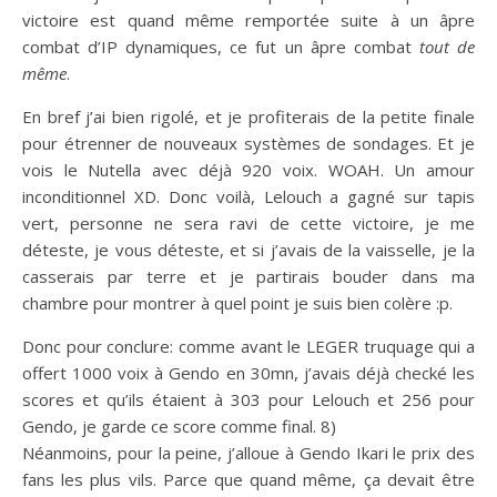
victoire est quand même remportée suite à un âpre
combat d’IP dynamiques, ce fut un âpre combat
tout de
même
.
En bref j’ai bien rigolé, et je profiterais de la petite finale
pour étrenner de nouveaux systèmes de sondages. Et je
vois le Nutella avec déjà 920 voix. WOAH. Un amour
inconditionnel XD. Donc voilà, Lelouch a gagné sur tapis
vert, personne ne sera ravi de cette victoire, je me
déteste, je vous déteste, et si j’avais de la vaisselle, je la
casserais par terre et je partirais bouder dans ma
chambre pour montrer à quel point je suis bien colère :p.
Donc pour conclure: comme avant le LEGER truquage qui a
offert 1000 voix à Gendo en 30mn, j’avais déjà checké les
scores et qu’ils étaient à 303 pour Lelouch et 256 pour
Gendo, je garde ce score comme final. 8)
Néanmoins, pour la peine, j’alloue à Gendo Ikari le prix des
fans les plus vils. Parce que quand même, ça devait être