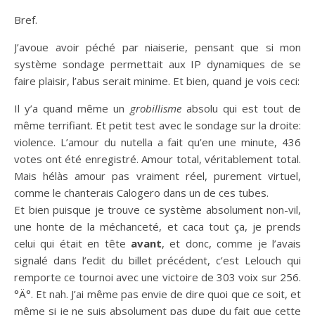
Bref.
J’avoue avoir péché par niaiserie, pensant que si mon
système sondage permettait aux IP dynamiques de se
faire plaisir, l’abus serait minime. Et bien, quand je vois ceci:
Il y’a quand même un
grobillisme
absolu qui est tout de
même terrifiant. Et petit test avec le sondage sur la droite:
violence. L’amour du nutella a fait qu’en une minute, 436
votes ont été enregistré. Amour total, véritablement total.
Mais hélàs amour pas vraiment réel, purement virtuel,
comme le chanterais Calogero dans un de ces tubes.
Et bien puisque je trouve ce système absolument non-vil,
une honte de la méchanceté, et caca tout ça, je prends
celui qui était en tête
avant
, et donc, comme je l’avais
signalé dans l’edit du billet précédent, c’est Lelouch qui
remporte ce tournoi avec une victoire de 303 voix sur 256.
°Ä°. Et nah. J’ai même pas envie de dire quoi que ce soit, et
même si je ne suis absolument pas dupe du fait que cette