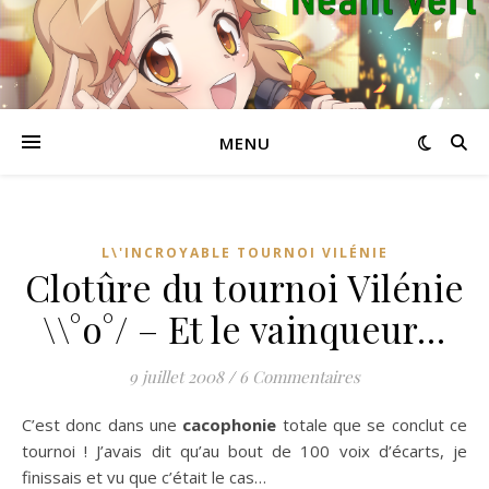
MENU
L\'INCROYABLE TOURNOI VILÉNIE
Clotûre du tournoi Vilénie
\\°o°/ – Et le vainqueur…
9 juillet 2008
/
6 Commentaires
C’est donc dans une
cacophonie
totale que se conclut ce
tournoi ! J’avais dit qu’au bout de 100 voix d’écarts, je
finissais et vu que c’était le cas…