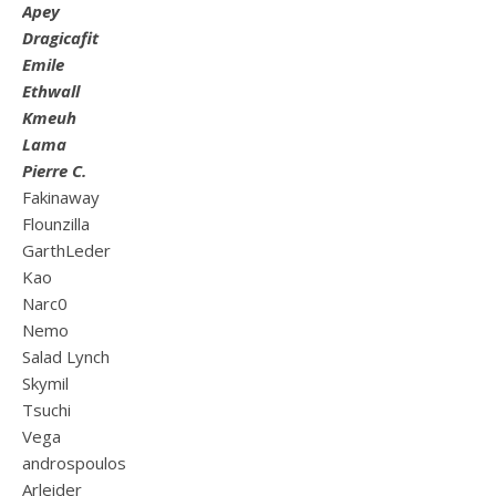
Apey
Dragicafit
Emile
Ethwall
Kmeuh
Lama
Pierre C.
Fakinaway
Flounzilla
GarthLeder
Kao
Narc0
Nemo
Salad Lynch
Skymil
Tsuchi
Vega
androspoulos
Arleider