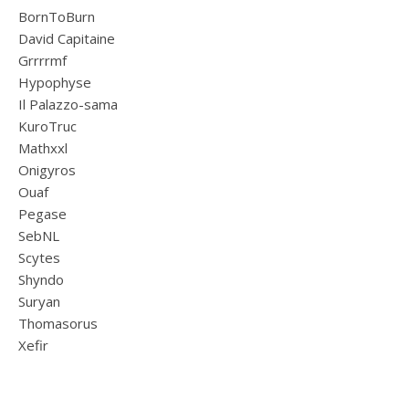
BornToBurn
David Capitaine
Grrrrmf
Hypophyse
Il Palazzo-sama
KuroTruc
Mathxxl
Onigyros
Ouaf
Pegase
SebNL
Scytes
Shyndo
Suryan
Thomasorus
Xefir