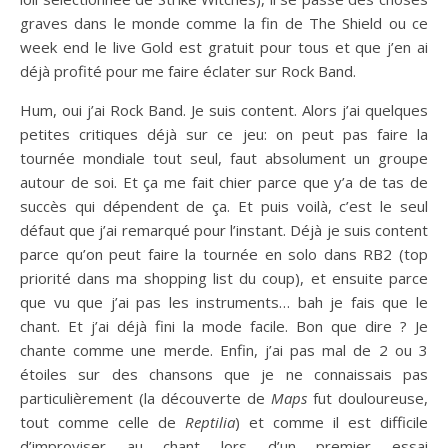
graves dans le monde comme la fin de The Shield ou ce
week end le live Gold est gratuit pour tous et que j’en ai
déjà profité pour me faire éclater sur Rock Band.
Hum, oui j’ai Rock Band. Je suis content. Alors j’ai quelques
petites critiques déjà sur ce jeu: on peut pas faire la
tournée mondiale tout seul, faut absolument un groupe
autour de soi. Et ça me fait chier parce que y’a de tas de
succès qui dépendent de ça. Et puis voilà, c’est le seul
défaut que j’ai remarqué pour l’instant. Déjà je suis content
parce qu’on peut faire la tournée en solo dans RB2 (top
priorité dans ma shopping list du coup), et ensuite parce
que vu que j’ai pas les instruments… bah je fais que le
chant. Et j’ai déjà fini la mode facile. Bon que dire ? Je
chante comme une merde. Enfin, j’ai pas mal de 2 ou 3
étoiles sur des chansons que je ne connaissais pas
particulièrement (la découverte de
Maps
fut douloureuse,
tout comme celle de
Reptilia
) et comme il est difficile
d’improviser au chant lors d’un premier essai