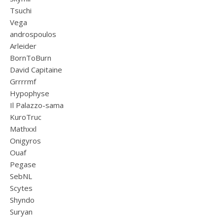
Tsuchi
Vega
androspoulos
Arleider
BornToBurn
David Capitaine
Grrrrmf
Hypophyse
Il Palazzo-sama
KuroTruc
Mathxxl
Onigyros
Ouaf
Pegase
SebNL
Scytes
Shyndo
Suryan