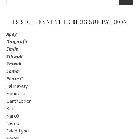
ILS SOUTIENNENT LE BLOG SUR PATREON:
Apey
Dragicafit
Emile
Ethwall
Kmeuh
Lama
Pierre C.
Fakinaway
Flounzilla
GarthLeder
Kao
Narc0
Nemo
Salad Lynch
Skymil