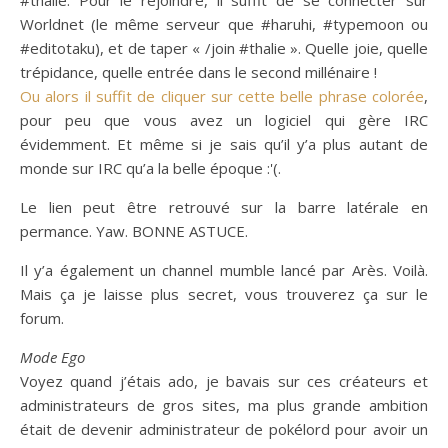
#thalie. Pour le rejoindre, il suffit de se connecter sur
Worldnet (le même serveur que #haruhi, #typemoon ou
#editotaku), et de taper « /join #thalie ». Quelle joie, quelle
trépidance, quelle entrée dans le second millénaire !
Ou alors il suffit de cliquer sur cette belle phrase colorée
,
pour peu que vous avez un logiciel qui gère IRC
évidemment. Et même si je sais qu’il y’a plus autant de
monde sur IRC qu’a la belle époque :'(.
Le lien peut être retrouvé sur la barre latérale en
permance. Yaw. BONNE ASTUCE.
Il y’a également un channel mumble lancé par Arès. Voilà.
Mais ça je laisse plus secret, vous trouverez ça sur le
forum.
Mode Ego
Voyez quand j’étais ado, je bavais sur ces créateurs et
administrateurs de gros sites, ma plus grande ambition
était de devenir administrateur de pokélord pour avoir un