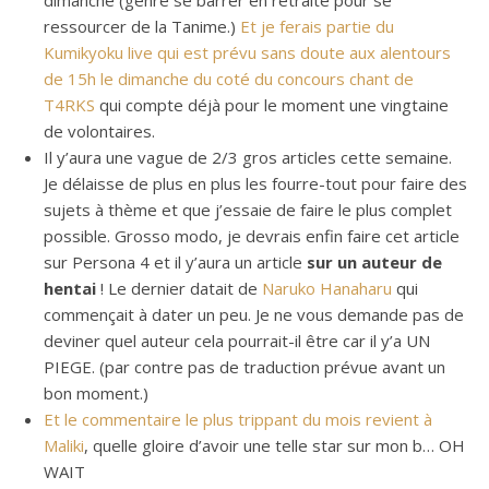
dimanche (genre se barrer en retraite pour se
ressourcer de la Tanime.)
Et je ferais partie du
Kumikyoku live qui est prévu sans doute aux alentours
de 15h le dimanche du coté du concours chant de
T4RKS
qui compte déjà pour le moment une vingtaine
de volontaires.
Il y’aura une vague de 2/3 gros articles cette semaine.
Je délaisse de plus en plus les fourre-tout pour faire des
sujets à thème et que j’essaie de faire le plus complet
possible. Grosso modo, je devrais enfin faire cet article
sur Persona 4 et il y’aura un article
sur un auteur de
hentai
! Le dernier datait de
Naruko Hanaharu
qui
commençait à dater un peu. Je ne vous demande pas de
deviner quel auteur cela pourrait-il être car il y’a UN
PIEGE. (par contre pas de traduction prévue avant un
bon moment.)
Et le commentaire le plus trippant du mois revient à
Maliki
, quelle gloire d’avoir une telle star sur mon b… OH
WAIT