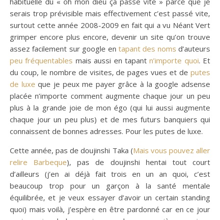
habituelle du « oh mon dieu ça passe vite » parce que je
serais trop prévisible mais effectivement c’est passé vite,
surtout cette année 2008-2009 en fait qui a vu Néant Vert
grimper encore plus encore, devenir un site qu’on trouve
assez facilement sur google en
tapant des noms
d’auteurs
peu fréquentables
mais aussi en tapant
n’importe quoi
. Et
du coup, le nombre de visites, de pages vues et de
putes
de luxe
que je peux me payer grâce à la google adsense
placée n’importe comment augmente chaque jour un peu
plus à la grande joie de mon égo (qui lui aussi augmente
chaque jour un peu plus) et de mes futurs banquiers qui
connaissent de bonnes adresses. Pour les putes de luxe.
Cette année, pas de doujinshi Taka (
Mais vous pouvez aller
relire Barbeque
), pas de doujinshi hentai tout court
d’ailleurs (j’en ai déjà fait trois en un an quoi, c’est
beaucoup trop pour un garçon à la santé mentale
équilibrée, et je veux essayer d’avoir un certain standing
quoi) mais voilà, j’espère en être pardonné car en ce jour