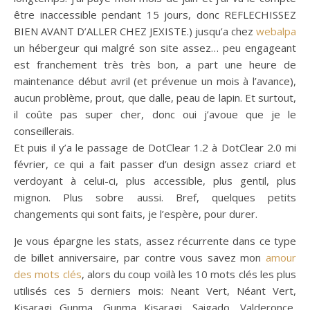
être inaccessible pendant 15 jours, donc REFLECHISSEZ
BIEN AVANT D’ALLER CHEZ JEXISTE.) jusqu’a chez
webalpa
un hébergeur qui malgré son site assez… peu engageant
est franchement très très bon, a part une heure de
maintenance début avril (et prévenue un mois à l’avance),
aucun problème, prout, que dalle, peau de lapin. Et surtout,
il coûte pas super cher, donc oui j’avoue que je le
conseillerais.
Et puis il y’a le passage de DotClear 1.2 à DotClear 2.0 mi
février, ce qui a fait passer d’un design assez criard et
verdoyant à celui-ci, plus accessible, plus gentil, plus
mignon. Plus sobre aussi. Bref, quelques petits
changements qui sont faits, je l’espère, pour durer.
Je vous épargne les stats, assez récurrente dans ce type
de billet anniversaire, par contre vous savez mon
amour
des mots clés
, alors du coup voilà les 10 mots clés les plus
utilisés ces 5 derniers mois: Neant Vert, Néant Vert,
Kisaragi Gunma, Gunma Kisaragi, Saigado, Valderonce,