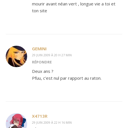
mourir avant néan vert , longue vie a toi et
ton site
GEMINI
29 JUIN 2009 À 20 H 27 MIN
RÉPONDRE
Deux ans ?
Pfuu, c’est nul par rapport au raton.
X4713R
29 JUIN 2009 À 22 H 16 MIN