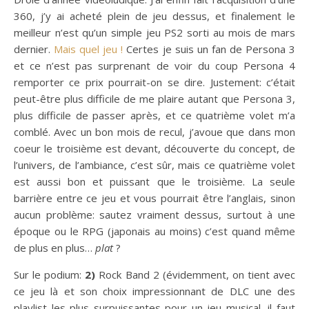
360, j’y ai acheté plein de jeu dessus, et finalement le
meilleur n’est qu’un simple jeu PS2 sorti au mois de mars
dernier.
Mais quel jeu !
Certes je suis un fan de Persona 3
et ce n’est pas surprenant de voir du coup Persona 4
remporter ce prix pourrait-on se dire. Justement: c’était
peut-être plus difficile de me plaire autant que Persona 3,
plus difficile de passer après, et ce quatrième volet m’a
comblé. Avec un bon mois de recul, j’avoue que dans mon
coeur le troisième est devant, découverte du concept, de
l’univers, de l’ambiance, c’est sûr, mais ce quatrième volet
est aussi bon et puissant que le troisième. La seule
barrière entre ce jeu et vous pourrait être l’anglais, sinon
aucun problème: sautez vraiment dessus, surtout à une
époque ou le RPG (japonais au moins) c’est quand même
de plus en plus…
plat
?
Sur le podium:
2)
Rock Band 2 (évidemment, on tient avec
ce jeu là et son choix impressionnant de DLC une des
playlist les plus surpuissantes pour un jeu musical, il faut