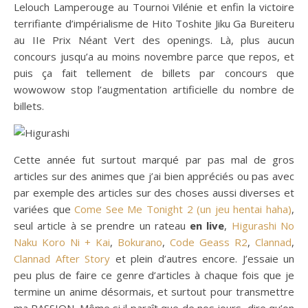
Lelouch Lamperouge au Tournoi Vilénie et enfin la victoire
terrifiante d’impérialisme de Hito Toshite Jiku Ga Bureiteru
au IIe Prix Néant Vert des openings. Là, plus aucun
concours jusqu’a au moins novembre parce que repos, et
puis ça fait tellement de billets par concours que
wowowow stop l’augmentation artificielle du nombre de
billets.
Cette année fut surtout marqué par pas mal de gros
articles sur des animes que j’ai bien appréciés ou pas avec
par exemple des articles sur des choses aussi diverses et
variées que
Come See Me Tonight 2 (un jeu hentai haha)
,
seul article à se prendre un rateau
en live
,
Higurashi No
Naku Koro Ni + Kai
,
Bokurano
,
Code Geass R2
,
Clannad
,
Clannad After Story
et plein d’autres encore. J’essaie un
peu plus de faire ce genre d’articles à chaque fois que je
termine un anime désormais, et surtout pour transmettre