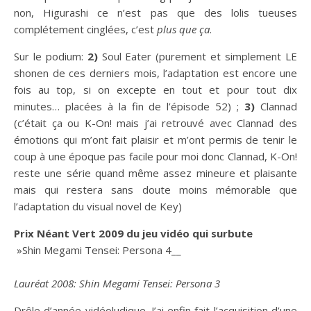
non, Higurashi ce n’est pas que des lolis tueuses
complétement cinglées, c’est
plus que ça
.
Sur le podium:
2)
Soul Eater (purement et simplement LE
shonen de ces derniers mois, l’adaptation est encore une
fois au top, si on excepte en tout et pour tout dix
minutes… placées à la fin de l’épisode 52) ;
3)
Clannad
(c’était ça ou K-On! mais j’ai retrouvé avec Clannad des
émotions qui m’ont fait plaisir et m’ont permis de tenir le
coup à une époque pas facile pour moi donc Clannad, K-On!
reste une série quand même assez mineure et plaisante
mais qui restera sans doute moins mémorable que
l’adaptation du visual novel de Key)
Prix Néant Vert 2009 du jeu vidéo qui surbute
»Shin Megami Tensei: Persona 4__
Lauréat 2008: Shin Megami Tensei: Persona 3
Drôle d’année vidéoludique. J’ai enfin fait l’acquisition d’une