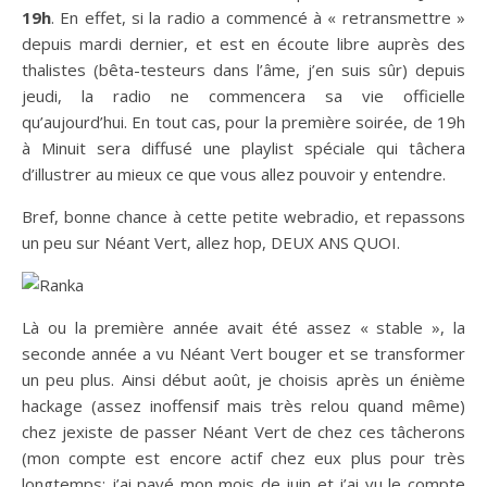
19h
. En effet, si la radio a commencé à « retransmettre »
depuis mardi dernier, et est en écoute libre auprès des
thalistes (bêta-testeurs dans l’âme, j’en suis sûr) depuis
jeudi, la radio ne commencera sa vie officielle
qu’aujourd’hui. En tout cas, pour la première soirée, de 19h
à Minuit sera diffusé une playlist spéciale qui tâchera
d’illustrer au mieux ce que vous allez pouvoir y entendre.
Bref, bonne chance à cette petite webradio, et repassons
un peu sur Néant Vert, allez hop, DEUX ANS QUOI.
Là ou la première année avait été assez « stable », la
seconde année a vu Néant Vert bouger et se transformer
un peu plus. Ainsi début août, je choisis après un énième
hackage (assez inoffensif mais très relou quand même)
chez jexiste de passer Néant Vert de chez ces tâcherons
(mon compte est encore actif chez eux plus pour très
longtemps: j’ai payé mon mois de juin et j’ai vu le compte