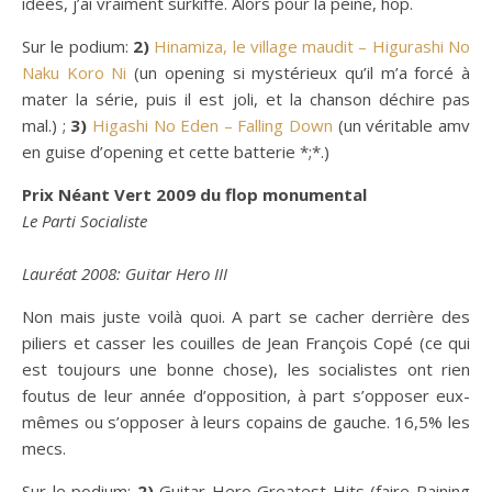
idées, j’ai vraiment surkiffé. Alors pour la peine, hop.
Sur le podium:
2)
Hinamiza, le village maudit – Higurashi No
Naku Koro Ni
(un opening si mystérieux qu’il m’a forcé à
mater la série, puis il est joli, et la chanson déchire pas
mal.) ;
3)
Higashi No Eden – Falling Down
(un véritable amv
en guise d’opening et cette batterie *;*.)
Prix Néant Vert 2009 du flop monumental
Le Parti Socialiste
Lauréat 2008: Guitar Hero III
Non mais juste voilà quoi. A part se cacher derrière des
piliers et casser les couilles de Jean François Copé (ce qui
est toujours une bonne chose), les socialistes ont rien
foutus de leur année d’opposition, à part s’opposer eux-
mêmes ou s’opposer à leurs copains de gauche. 16,5% les
mecs.
Sur le podium:
2)
Guitar Hero Greatest Hits (faire Raining