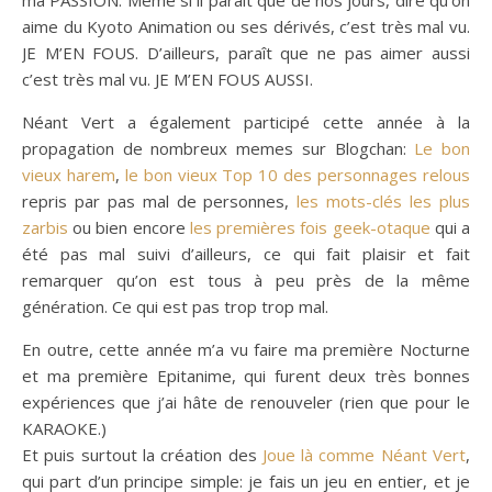
ma PASSION. Même si il paraît que de nos jours, dire qu’on
aime du Kyoto Animation ou ses dérivés, c’est très mal vu.
JE M’EN FOUS. D’ailleurs, paraît que ne pas aimer aussi
c’est très mal vu. JE M’EN FOUS AUSSI.
Néant Vert a également participé cette année à la
propagation de nombreux memes sur Blogchan:
Le bon
vieux harem
,
le bon vieux Top 10 des personnages relous
repris par pas mal de personnes,
les mots-clés les plus
zarbis
ou bien encore
les premières fois geek-otaque
qui a
été pas mal suivi d’ailleurs, ce qui fait plaisir et fait
remarquer qu’on est tous à peu près de la même
génération. Ce qui est pas trop trop mal.
En outre, cette année m’a vu faire ma première Nocturne
et ma première Epitanime, qui furent deux très bonnes
expériences que j’ai hâte de renouveler (rien que pour le
KARAOKE.)
Et puis surtout la création des
Joue là comme Néant Vert
,
qui part d’un principe simple: je fais un jeu en entier, et je