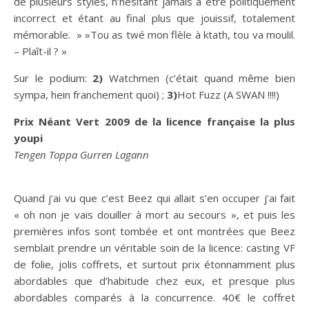
de plusieurs styles, n’hésitant jamais à être politiquement
incorrect et étant au final plus que jouissif, totalement
mémorable. » »Tou as twé mon flèle à ktath, tou va moulil.
– Plaît-il ? »
Sur le podium:
2)
Watchmen (c’était quand même bien
sympa, hein franchement quoi) ;
3)
Hot Fuzz (A SWAN !!!!)
Prix Néant Vert 2009 de la licence française la plus
youpi
Tengen Toppa Gurren Lagann
Quand j’ai vu que c’est Beez qui allait s’en occuper j’ai fait
« oh non je vais douiller à mort au secours », et puis les
premières infos sont tombée et ont montrées que Beez
semblait prendre un véritable soin de la licence: casting VF
de folie, jolis coffrets, et surtout prix étonnamment plus
abordables que d’habitude chez eux, et presque plus
abordables comparés à la concurrence. 40€ le coffret