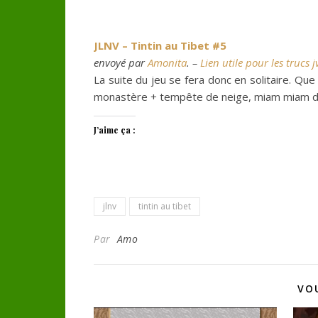
JLNV – Tintin au Tibet #5
envoyé par
Amonita
. –
Lien utile pour les trucs j
La suite du jeu se fera donc en solitaire. Que
monastère + tempête de neige, miam miam d’
J’aime ça :
jlnv
tintin au tibet
Par
Amo
VO