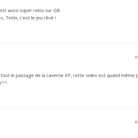
 est aussi super relou sur GB.
 Tintin, c’est le jeu rêvé !
R
e tout le passage de la caverne XP, cette vidéo est quand même pu
e^^.
R