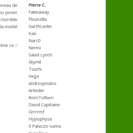
Pierre C.
niveau de
Fakinaway
 ou poser
Flounzilla
 horrible
GarthLeder
la moitié
Kao
Narc0
homme ce
Il
Nemo
Salad Lynch
Skymil
Tsuchi
Vega
androspoulos
Arleider
BornToBurn
David Capitaine
Grrrrmf
Hypophyse
Il Palazzo-sama