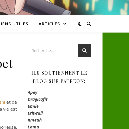
LIENS UTILES
ARTICLES
bet
ILS SOUTIENNENT LE
BLOG SUR PATREON:
Apey
Dragicafit
shi
et de
Emile
a vie est
Ethwall
Kmeuh
Lama
borieuse.