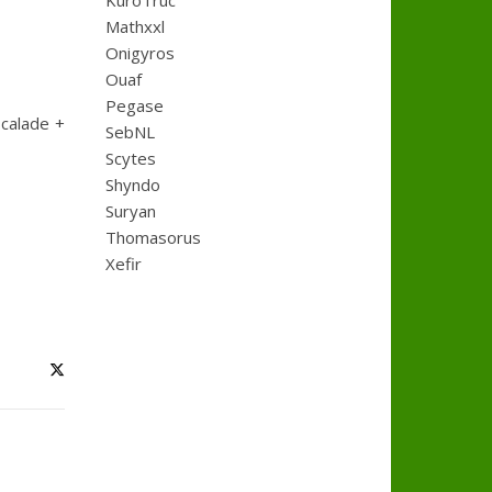
KuroTruc
Mathxxl
Onigyros
Ouaf
Pegase
scalade +
SebNL
Scytes
Shyndo
Suryan
Thomasorus
Xefir