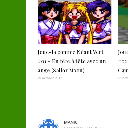
Joue-la comme Néant Vert
Jou
#01 – En tête à tête avec un
#02
ange (Sailor Moon)
Cam
29 octobre 2017
26 no
MANIC