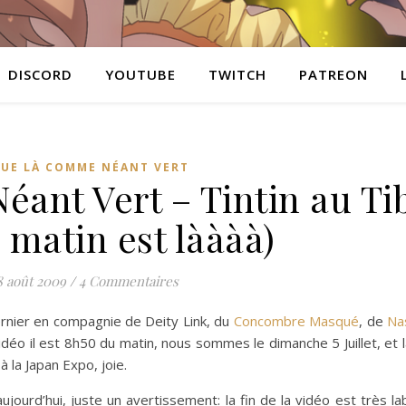
DISCORD
YOUTUBE
TWITCH
PATREON
OUE LÀ COMME NÉANT VERT
éant Vert – Tintin au Ti
 matin est làààà)
8 août 2009
/
4 Commentaires
ernier en compagnie de Deity Link, du
Concombre Masqué
, de
Na
éo il est 8h50 du matin, nous sommes le dimanche 5 Juillet, et l
à la Japan Expo, joie.
jourd’hui, juste un avertissement: la fin de la vidéo est très la