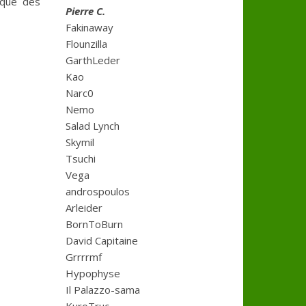
ique des
Pierre C.
Fakinaway
Flounzilla
GarthLeder
Kao
Narc0
Nemo
Salad Lynch
Skymil
Tsuchi
Vega
androspoulos
Arleider
BornToBurn
David Capitaine
Grrrrmf
Hypophyse
Il Palazzo-sama