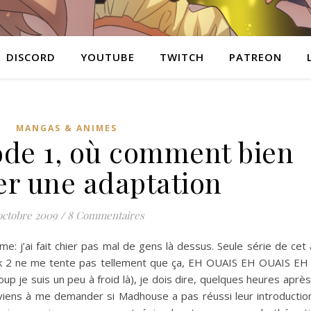
DISCORD
YOUTUBE
TWITCH
PATREON
MANGAS & ANIMES
ode 1, où comment bien
r une adaptation
octobre 2009
/
8 Commentaires
e: j’ai fait chier pas mal de gens là dessus. Seule série de ce
ack 2 ne me tente pas tellement que ça, EH OUAIS EH OUAIS EH
oup je suis un peu à froid là), je dois dire, quelques heures après 
n viens à me demander si Madhouse a pas réussi leur introductio