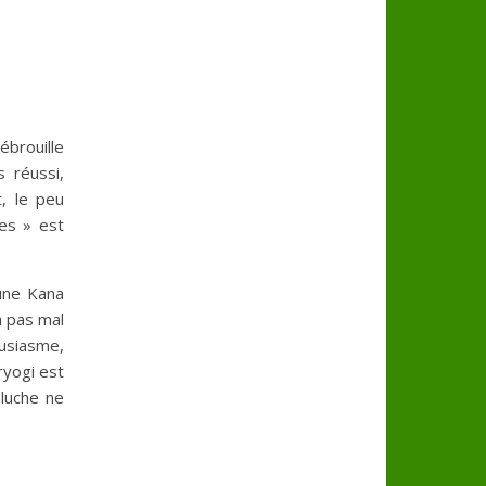
brouille
 réussi,
, le peu
es » est
une Kana
a pas mal
usiasme,
ryogi est
eluche ne