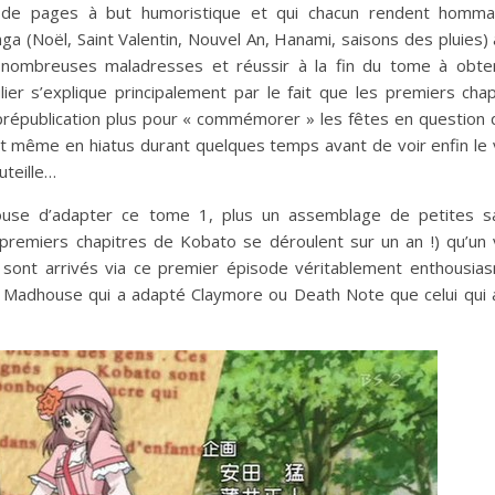
ne de pages à but humoristique et qui chacun rendent homm
nga (Noël, Saint Valentin, Nouvel An, Hanami, saisons des pluies)
 nombreuses maladresses et réussir à la fin du tome à obten
lier s’explique principalement par le fait que les premiers cha
républication plus pour « commémorer » les fêtes en question
fut même en hiatus durant quelques temps avant de voir enfin le 
uteille…
ouse d’adapter ce tome 1, plus un assemblage de petites s
 premiers chapitres de Kobato se déroulent sur un an !) qu’un 
y sont arrivés via ce premier épisode véritablement enthousia
s au Madhouse qui a adapté Claymore ou Death Note que celui qui