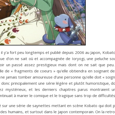
l y’a fort peu longtemps et publié depuis 2006 au Japon, Kobat
venue d’on ne sait où et accompagnée de Ioryogi, une peluche s
oir un passé assez prestigieux mais dont on ne sait que peu.
lle de « fragments de coeurs » qu’elle obtiendra en soignant d
: ne jamais tomber amoureuse d’une personne qu’elle doit « soign
donc principalement une série légère et plutôt humoristique, d
ez mystérieux, et les derniers chapitres parus montraient un
inuait à marier le comique et le tragique sans trop de difficultés
sé sur une série de saynettes mettant en scène Kobato qui doit 
 des humains, et surtout dans le Japon contemporain. On la retro