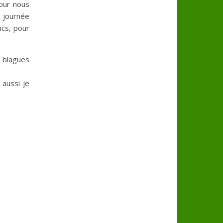
pour nous
 journée
ucs, pour
s blagues
 aussi je