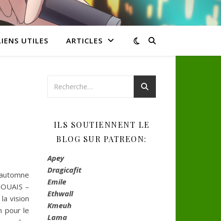
LIENS UTILES
ARTICLES
ILS SOUTIENNENT LE
BLOG SUR PATREON:
Apey
Dragicafit
t automne
Emile
 OUAIS –
Ethwall
la vision
Kmeuh
n pour le
Lama