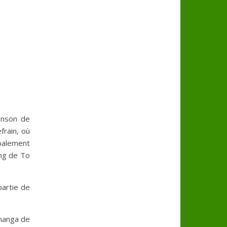
hanson de
frain, où
obalement
ing de To
partie de
 manga de