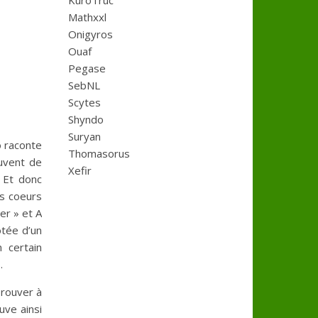
KuroTruc
Mathxxl
Onigyros
Ouaf
Pegase
SebNL
Scytes
Shyndo
Suryan
o raconte
Thomasorus
ouvent de
Xefir
 Et donc
es coeurs
er » et A
otée d’un
 certain
.
prouver à
uve ainsi