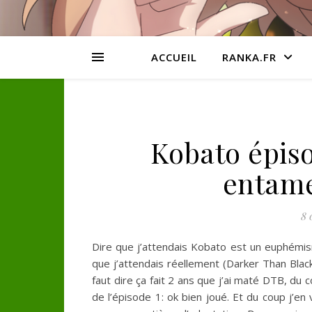
ACCUEIL
RANKA.FR
Kobato épis
entame
8 
Dire que j’attendais Kobato est un euphémism
que j’attendais réellement (Darker Than Bl
faut dire ça fait 2 ans que j’ai maté DTB, du c
de l’épisode 1: ok bien joué. Et du coup j’e