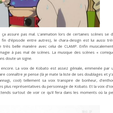
ça assure pas mal. L’animation lors de certaines scènes se dé
n d’épisode entre autres), le chara-design est lui aussi très
e très belle manière avec celui de CLAMP. Enfin musicalement
ec magie à pas mal de scènes. La musique des scènes « comiqu
ans doute un signe.
là encore. La voix de Kobato est assez géniale, emmenée par 
re connaître je pense (là je mate la liste de ses doublages et y’
nagi, cool) tellement sa voix transpire de bonheur, d’entho
les plus représentatives du personnage de Kobato. Et la voix d’Io
ttends surtout de voir ce qu’il fera dans les moments où la p