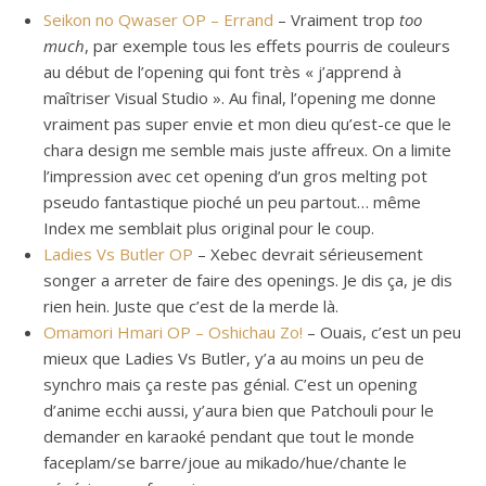
Seikon no Qwaser OP – Errand
– Vraiment trop
too
much
, par exemple tous les effets pourris de couleurs
au début de l’opening qui font très « j’apprend à
maîtriser Visual Studio ». Au final, l’opening me donne
vraiment pas super envie et mon dieu qu’est-ce que le
chara design me semble mais juste affreux. On a limite
l’impression avec cet opening d’un gros melting pot
pseudo fantastique pioché un peu partout… même
Index me semblait plus original pour le coup.
Ladies Vs Butler OP
– Xebec devrait sérieusement
songer a arreter de faire des openings. Je dis ça, je dis
rien hein. Juste que c’est de la merde là.
Omamori Hmari OP – Oshichau Zo!
– Ouais, c’est un peu
mieux que Ladies Vs Butler, y’a au moins un peu de
synchro mais ça reste pas génial. C’est un opening
d’anime ecchi aussi, y’aura bien que Patchouli pour le
demander en karaoké pendant que tout le monde
faceplam/se barre/joue au mikado/hue/chante le