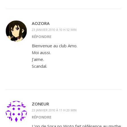
AOZORA
23 JANVIER 2010 À 10 H 52 MIN
RÉPONDRE
Bienvenue au club Amo.
Moi aussi.
J’aime.
Scandal.
ZONEUR
23 JANVIER 2010 À 11 H 20 MIN
RÉPONDRE
L’op de Sora no Woto fait référence au mythe