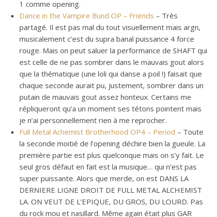
1 comme opening.
Dance in the Vampire Bund OP – Friends
– Très
partagé. Il est pas mal du tout visuellement mais argn,
musicalement c’est du supra banal puissance 4 force
rouge. Mais on peut saluer la performance de SHAFT qui
est celle de ne pas sombrer dans le mauvais gout alors
que la thématique (une loli qui danse a poil !) faisait que
chaque seconde aurait pu, justement, sombrer dans un
putain de mauvais gout assez honteux. Certains me
répliqueront qu’a un moment ses tétons pointent mais
je n’ai personnellement rien à me reprocher.
Full Metal Achemist Brotherhood OP4 – Period
– Toute
la seconde moitié de l’opening déchire bien la gueule. La
première partie est plus quelconque mais on s’y fait. Le
seul gros défaut en fait est la musique… qui n’est pas
super puissante. Alors que merde, on est DANS LA
DERNIERE LIGNE DROIT DE FULL METAL ALCHEMIST
LA. ON VEUT DE L’EPIQUE, DU GROS, DU LOURD. Pas
du rock mou et nasillard. Même again était plus GAR