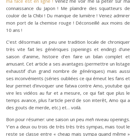
ma face est en ligne !
Venez me voir me la péter sur ma
connaissance du Japon ! Me plaindre des squatteurs de
couloir de la Chibi ! Du manque de lumière ! Venez admirer
mon port de la chemise rouge ! Déconseillé aux moins de
10 ans !
C’est désormais un peu une tradition locale de chroniquer
très vite fait les génériques (openings et ending) d’une
saison d’anime, histoire d’en faire un bilan complet et
amusant. Cet article a ses avantages (permettre un listage
exhaustif d’un grand nombre de génériques) mais aussi
ses inconvénients (séries oubliées ce qui émeut les fans et
leur permet d’invoquer une fatwa contre Amo, youtube qui
vire les vidéos au fur et a mesure, ce qui fait que plus le
temps avance, plus l’article perd de son interêt, Amo qui a
des gouts de merde, etc.) et… voilà.
Bon pour résumer: une saison un peu
meh
niveau openings.
Y’en a deux ou trois de très très très sympas, mais tout le
reste se classe entre « cheap mais sympa quand même »