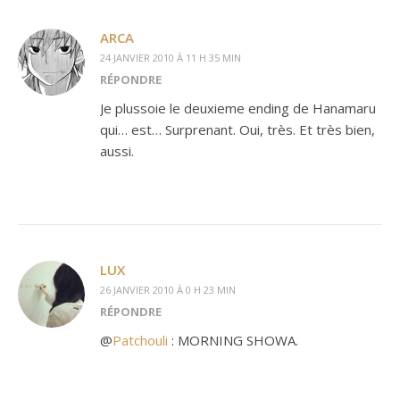
ARCA
24 JANVIER 2010 À 11 H 35 MIN
RÉPONDRE
Je plussoie le deuxieme ending de Hanamaru
qui… est… Surprenant. Oui, très. Et très bien,
aussi.
LUX
26 JANVIER 2010 À 0 H 23 MIN
RÉPONDRE
@
Patchouli
: MORNING SHOWA.