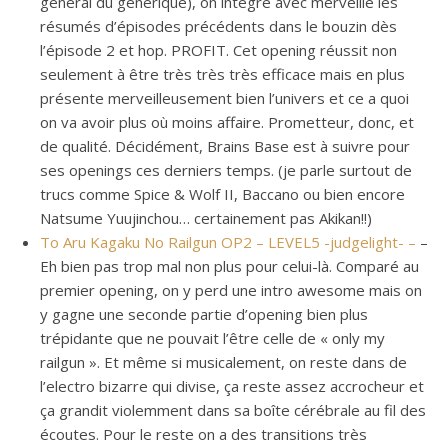
général du générique), on intègre avec merveille les
résumés d’épisodes précédents dans le bouzin dès
l’épisode 2 et hop. PROFIT. Cet opening réussit non
seulement à être très très très efficace mais en plus
présente merveilleusement bien l’univers et ce a quoi
on va avoir plus où moins affaire. Prometteur, donc, et
de qualité. Décidément, Brains Base est à suivre pour
ses openings ces derniers temps. (je parle surtout de
trucs comme Spice & Wolf II, Baccano ou bien encore
Natsume Yuujinchou… certainement pas Akikan!!)
To Aru Kagaku No Railgun OP2 – LEVEL5 -judgelight- –
–
Eh bien pas trop mal non plus pour celui-là. Comparé au
premier opening, on y perd une intro awesome mais on
y gagne une seconde partie d’opening bien plus
trépidante que ne pouvait l’être celle de « only my
railgun ». Et même si musicalement, on reste dans de
l’electro bizarre qui divise, ça reste assez accrocheur et
ça grandit violemment dans sa boîte cérébrale au fil des
écoutes. Pour le reste on a des transitions très