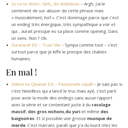
So ra no Woto- Girls, Be Ambitious
– Argh, j’ai le
sentiment de sur-abuser de cette phrase mais
« musicalement, bof ». C’est dommage parce que c’est
un ending très énergique, très sympathique a voir et
qui… aurait presque eu sa place comme opening. Dans
un sens. Non ? Ok.
Durarara!! ED – Trust Me
– Sympa comme tout – c’est
surtout parce que je kiffe le principe des chaînes
humaines.
En mal !
Seikon no Qwaser ED – Passionate squall
– Je sais pas si
c’est Needless qui a lancé le truc mais ayé, c’est parti
pour avoir la mode des endings sans aucun rapport
avec la série et se contentant juste à du
racolage
massif
,
des gros nichons
,
du yuri
et même
des
baignoires
. Et si possible une grosse
musique de
merde
. C’est marrant, paraît que y’a du lourd chez les