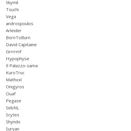
Skymil
Tsuchi
Vega
androspoulos
Arleider
BornToBurn
David Capitaine
Grrrrmf
Hypophyse
Il Palazzo-sama
KuroTruc
Mathxxl
Onigyros
Ouaf
Pegase
SebNL
Scytes
Shyndo
Suryan