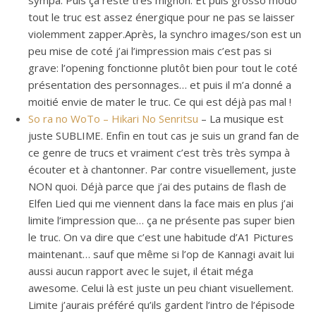
sympa. Puis ça reste très mignon. Et puis grosso modo
tout le truc est assez énergique pour ne pas se laisser
violemment zapper.Après, la synchro images/son est un
peu mise de coté j’ai l’impression mais c’est pas si
grave: l’opening fonctionne plutôt bien pour tout le coté
présentation des personnages… et puis il m’a donné a
moitié envie de mater le truc. Ce qui est déjà pas mal !
So ra no WoTo – Hikari No Senritsu
– La musique est
juste SUBLIME. Enfin en tout cas je suis un grand fan de
ce genre de trucs et vraiment c’est très très sympa à
écouter et à chantonner. Par contre visuellement, juste
NON quoi. Déjà parce que j’ai des putains de flash de
Elfen Lied qui me viennent dans la face mais en plus j’ai
limite l’impression que… ça ne présente pas super bien
le truc. On va dire que c’est une habitude d’A1 Pictures
maintenant… sauf que même si l’op de Kannagi avait lui
aussi aucun rapport avec le sujet, il était méga
awesome. Celui là est juste un peu chiant visuellement.
Limite j’aurais préféré qu’ils gardent l’intro de l’épisode