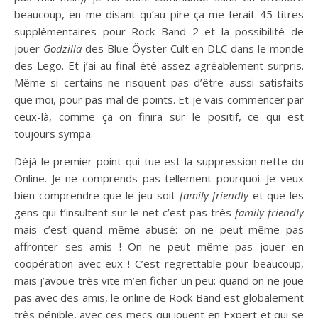
beaucoup, en me disant qu’au pire ça me ferait 45 titres
supplémentaires pour Rock Band 2 et la possibilité de
jouer
Godzilla
des Blue Öyster Cult en DLC dans le monde
des Lego. Et j’ai au final été assez agréablement surpris.
Même si certains ne risquent pas d’être aussi satisfaits
que moi, pour pas mal de points. Et je vais commencer par
ceux-là, comme ça on finira sur le positif, ce qui est
toujours sympa.
Déjà le premier point qui tue est la suppression nette du
Online. Je ne comprends pas tellement pourquoi. Je veux
bien comprendre que le jeu soit
family friendly
et que les
gens qui t’insultent sur le net c’est pas très
family friendly
mais c’est quand même abusé: on ne peut même pas
affronter ses amis ! On ne peut même pas jouer en
coopération avec eux ! C’est regrettable pour beaucoup,
mais j’avoue très vite m’en ficher un peu: quand on ne joue
pas avec des amis, le online de Rock Band est globalement
très pénible, avec ces mecs qui jouent en Expert et qui se