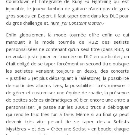
Countdown et l’intégralité de Kung-Fu Fightining qui est
injouable, le joueur lambda de guitare n’aura pas de gros
gros soucis en Expert. Il faut taper donc dans les DLC pour
du gros challenge et, hum,
j’ai Constant Motion
.-
Enfin globalement la mode tournée offre enfin ce qui
manquait à la mode tournée de RB2: des setlists
personnalisées ne contenant qu’un seul titre (dans RB2, si
on voulait juste jouer en tournée un DLC en particulier, on
était obligé de se taper forcément un second titre puisque
les setlistes venaient toujours en deux), des concerts
« justifiés » (et plus débarquant à l’aléatoire), la possibilité
de sortir des albums lives, la possibilité – très mineure –
de gérer et customiser une équipe de roadie, la présence
de petites scènes cinématiques où bien encore une antre a
personnaliser. Je passe sur les 30000 trucs à débloquer
qui rend le truc très fun à faire. Même si au final ça peut
devenir très vite pesant de se taper des « Setlists
Mystères » et des « Créer une Setlist » en boucle, chaque