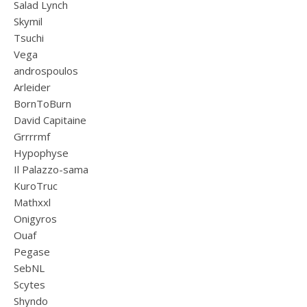
Salad Lynch
Skymil
Tsuchi
Vega
androspoulos
Arleider
BornToBurn
David Capitaine
Grrrrmf
Hypophyse
Il Palazzo-sama
KuroTruc
Mathxxl
Onigyros
Ouaf
Pegase
SebNL
Scytes
Shyndo