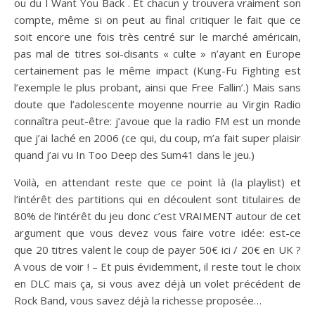
ou du I Want You Back . Et chacun y trouvera vraiment son
compte, même si on peut au final critiquer le fait que ce
soit encore une fois très centré sur le marché américain,
pas mal de titres soi-disants « culte » n’ayant en Europe
certainement pas le même impact (Kung-Fu Fighting est
l’exemple le plus probant, ainsi que Free Fallin’.) Mais sans
doute que l’adolescente moyenne nourrie au Virgin Radio
connaîtra peut-être: j’avoue que la radio FM est un monde
que j’ai laché en 2006 (ce qui, du coup, m’a fait super plaisir
quand j’ai vu In Too Deep des Sum41 dans le jeu.)
Voilà, en attendant reste que ce point là (la playlist) et
l’intérêt des partitions qui en découlent sont titulaires de
80% de l’intérêt du jeu donc c’est VRAIMENT autour de cet
argument que vous devez vous faire votre idée: est-ce
que 20 titres valent le coup de payer 50€ ici / 20€ en UK ?
A vous de voir ! – Et puis évidemment, il reste tout le choix
en DLC mais ça, si vous avez déjà un volet précédent de
Rock Band, vous savez déjà la richesse proposée…