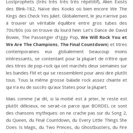
Lostprophets (très très très très répétitif), Alien Exists
des Blink-182, Naïve des Kooks où bien encore We The
Kings des Check Yes Juliet. Globalement, le jeu n’arrive pas
à trouver un véritable équilibre entre gros tubes des
70s/80s (où on trouve du lourd hein: Let’s Dance de David
Bowie, The Passenger d’Iggy Pop,
We Will Rock You et
We Are The Champions
,
The Final Countdown
) et titres
contemporaines eux globalement beaucoup moins
intéressants, se contentant pour la plupart de n’être que
des titres de pop-rock qui ont marchés deux semaines sur
les bandes FM et qui se ressemblent pour ainsi dire plutôt
tous. Tous la même grosse balade rock assez chiante et
qui n’a eu de succès qu’aux States pour la plupart.
Mais comme j’ai dit, si la moitié est à jeter, le reste est
plutôt délicieux, ne serait-ce parce que BORDEL ce sont
des chansons mythiques: on ne crache pas sur du Song 2,
du Queen, du Final Countdown, du Every Little Things She
Does Is Magic, du Two Princes, du Ghostbusters, du Fire