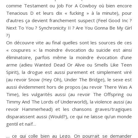
comme Testament ou Job For A Cowboy où bien encore
Tenacious D et leurs dix « fucking » à la minute), pour
d’autres ça devient franchement suspect (Feel Good Inc ?
Next To You ? Synchronicity II ? Are You Gonna Be My Girl
?)
On découvre vite au final quelles sont les sources de ces
« coupures »: la moindre évocation du suicide est ainsi
éliminatoire, parfois même la moindre évocation d’une
arme (adieu Wanted Dead Or Alive ou Smells Like Teen
Spirit), la drogue est aussi purement et simplement viré
(au revoir Snow (Hey Oh), Under The Bridge), le sexe est
aussi évidemment hors de propos (au revoir There Was A
Time), les vulgarités aussi (au revoir The Offspring ou
Timmy And The Lords of Underworld), la violence aussi (au
revoir Hammerhead) et les chansons graves/tragiques
disparaissent aussi (Would?), ce qui ne laisse qu’un monde
gentil et naïf…
… ce qui colle bien au Lego. On pourrait se demander