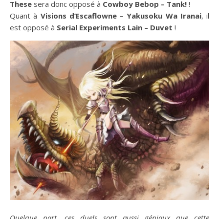
These
sera donc opposé à
Cowboy Bebop – Tank!
!
Quant à
Visions d’Escaflowne – Yakusoku Wa Iranai
, il
est opposé à
Serial Experiments Lain – Duvet
!
Quelque part, ces duels sont aussi géniaux que cette