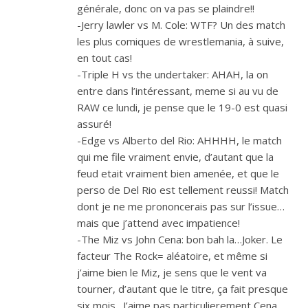
générale, donc on va pas se plaindre!!
-Jerry lawler vs M. Cole: WTF? Un des match
les plus comiques de wrestlemania, à suive,
en tout cas!
-Triple H vs the undertaker: AHAH, la on
entre dans l’intéressant, meme si au vu de
RAW ce lundi, je pense que le 19-0 est quasi
assuré!
-Edge vs Alberto del Rio: AHHHH, le match
qui me file vraiment envie, d’autant que la
feud etait vraiment bien amenée, et que le
perso de Del Rio est tellement reussi! Match
dont je ne me prononcerais pas sur l’issue…
mais que j’attend avec impatience!
-The Miz vs John Cena: bon bah la…Joker. Le
facteur The Rock= aléatoire, et même si
j’aime bien le Miz, je sens que le vent va
tourner, d’autant que le titre, ça fait presque
six mois…J’aime pas particulierement Cena,