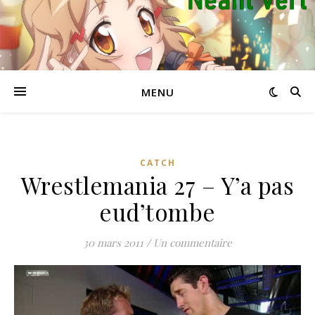
MENU
CATCH
Wrestlemania 27 – Y’a pas
eud’tombe
30 mars 2011
/
Un commentaire