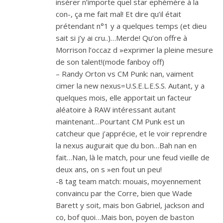
insérer n’importe quel star ephémère à la
con-, ça me fait mal! Et dire qu’il était
prétendant n°1 y a quelques temps (et dieu
sait si j’y ai cru..)…Merde! Qu’on offre à
Morrison l’occaz d »exprimer la pleine mesure
de son talent!(mode fanboy off)
– Randy Orton vs CM Punk: nan, vaiment
cimer la new nexus=U.S.E.L.E.S.S. Autant, y a
quelques mois, elle apportait un facteur
aléatoire à RAW intéressant autant
maintenant…Pourtant CM Punk est un
catcheur que j’apprécie, et le voir reprendre
la nexus augurait que du bon…Bah nan en
fait…Nan, là le match, pour une feud vieille de
deux ans, on s »en fout un peu!
-8 tag team match: mouais, moyennement
convaincu par the Corre, bien que Wade
Barett y soit, mais bon Gabriel, jackson and
co, bof quoi…Mais bon, poyen de baston