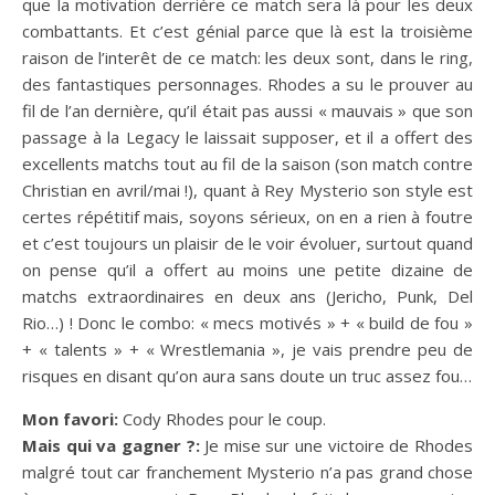
que la motivation derrière ce match sera là pour les deux
combattants. Et c’est génial parce que là est la troisième
raison de l’interêt de ce match: les deux sont, dans le ring,
des fantastiques personnages. Rhodes a su le prouver au
fil de l’an dernière, qu’il était pas aussi « mauvais » que son
passage à la Legacy le laissait supposer, et il a offert des
excellents matchs tout au fil de la saison (son match contre
Christian en avril/mai !), quant à Rey Mysterio son style est
certes répétitif mais, soyons sérieux, on en a rien à foutre
et c’est toujours un plaisir de le voir évoluer, surtout quand
on pense qu’il a offert au moins une petite dizaine de
matchs extraordinaires en deux ans (Jericho, Punk, Del
Rio…) ! Donc le combo: « mecs motivés » + « build de fou »
+ « talents » + « Wrestlemania », je vais prendre peu de
risques en disant qu’on aura sans doute un truc assez fou…
Mon favori:
Cody Rhodes pour le coup.
Mais qui va gagner ?:
Je mise sur une victoire de Rhodes
malgré tout car franchement Mysterio n’a pas grand chose