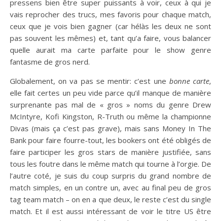
pressens bien être super puissants à voir, ceux à qui je
vais reprocher des trucs, mes favoris pour chaque match,
ceux que je vois bien gagner (car hélàs les deux ne sont
pas souvent les mêmes) et, tant qu’a faire, vous balancer
quelle aurait ma carte parfaite pour le show genre
fantasme de gros nerd.
Globalement, on va pas se mentir: c’est une
bonne carte
,
elle fait certes un peu vide parce qu’il manque de manière
surprenante pas mal de « gros » noms du genre Drew
McIntyre, Kofi Kingston, R-Truth ou même la championne
Divas (mais ça c’est pas grave), mais sans Money In The
Bank pour faire fourre-tout, les bookers ont été obligés de
faire participer les gros stars de manière justifiée, sans
tous les foutre dans le même match qui tourne à l’orgie. De
l’autre coté, je suis du coup surpris du grand nombre de
match simples, en un contre un, avec au final peu de gros
tag team match – on en a que deux, le reste c’est du single
match. Et il est aussi intéressant de voir le titre US être