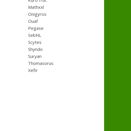
KuroTruc
Mathxxl
Onigyros
Ouaf
Pegase
SebNL
Scytes
Shyndo
Suryan
Thomasorus
Xefir