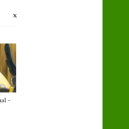
nal ~