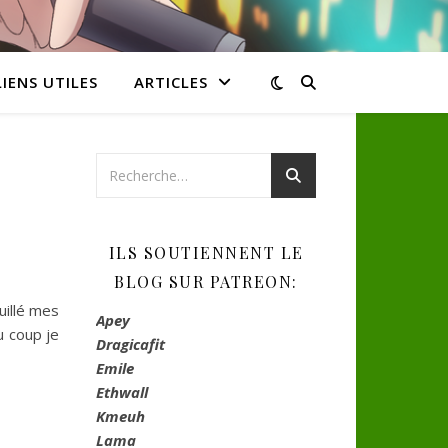
LIENS UTILES
ARTICLES
ILS SOUTIENNENT LE
BLOG SUR PATREON:
ouillé mes
Apey
u coup je
Dragicafit
Emile
Ethwall
Kmeuh
Lama