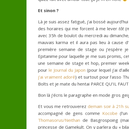
Et sinon ?
Là je suis assez fatigué, j’ai bossé aujourd’hui
des horaires qui me forcent à me lever
tôt
(m
avec 35h de boulot du mercredi au dimanche, p
mauvais karma et il aura pas lieu à cause d
première semaine de stage ou j’espère je 
Epitanime pour laquelle je me suis promis, c
une semaine de stage et hop, premier week-e
pour
le Journal du Japon
(pour lequel j’ai d’ai
j’ai vraiment adoré
) et surtout pour l’asso Th
Bolts et je mate du hentai PARCE QU’IL FA
Bon là j’écris le paragraphe en mode gros gei
Et vous me retrouverez
demain soir à 21h s
accompagné de gens comme
Kocobe
(l’un
Thomasorus/Neithan
de Basgrospoing (mais
princesse de Gamekult. On y parlera du « bila