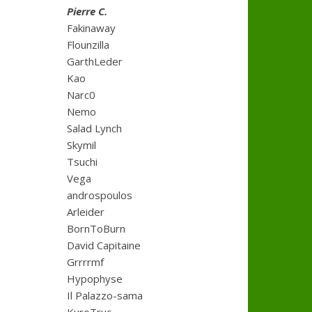
Pierre C.
Fakinaway
Flounzilla
GarthLeder
Kao
Narc0
Nemo
Salad Lynch
Skymil
Tsuchi
Vega
androspoulos
Arleider
BornToBurn
David Capitaine
Grrrrmf
Hypophyse
Il Palazzo-sama