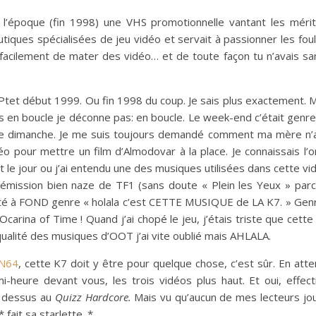
 l’époque (fin 1998) une VHS promotionnelle vantant les méri
utiques spécialisées de jeu vidéo et servait à passionner les fou
facilement de mater des vidéo… et de toute façon tu n’avais s
tet début 1999. Ou fin 1998 du coup. Je sais plus exactement. 
is en boucle je déconne pas: en boucle. Le week-end c’était genre
et le dimanche. Je me suis toujours demandé comment ma mère n’
déo pour mettre un film d’Almodovar à la place. Je connaissais l’
t le jour ou j’ai entendu une des musiques utilisées dans cette vid
 émission bien naze de TF1 (sans doute « Plein les Yeux » par
a été à FOND genre « holala c’est CETTE MUSIQUE de LA K7. » Gen
’Ocarina of Time ! Quand j’ai chopé le jeu, j’étais triste que cett
 qualité des musiques d’OOT j’ai vite oublié mais AHLALA.
 N64
, cette K7 doit y être pour quelque chose, c’est sûr. En atte
i-heure devant vous, les trois vidéos plus haut. Et oui, effec
n dessus au
Quizz Hardcore.
Mais vu qu’aucun de mes lecteurs jo
* fait sa starlette. *