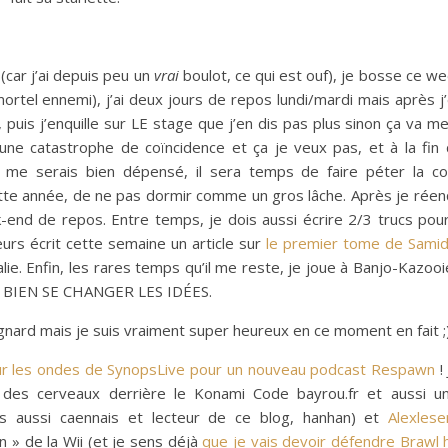
 (car j’ai depuis peu un
vrai
boulot, ce qui est ouf), je bosse ce w
ortel ennemi), j’ai deux jours de repos lundi/mardi mais après j
uis j’enquille sur LE stage que j’en dis pas plus sinon ça va me
’une catastrophe de coïncidence et ça je veux pas, et à la fin
me serais bien dépensé, il sera temps de faire péter la co
ette année, de ne pas dormir comme un gros lâche. Après je réenq
nd de repos. Entre temps, je dois aussi écrire 2/3 trucs pour
lleurs écrit cette semaine un article sur
le premier tome de Samid
alie. Enfin, les rares temps qu’il me reste, je joue à Banjo-Kazoo
UT BIEN SE CHANGER LES IDÉES.
gnard mais je suis vraiment super heureux en ce moment en fait ;)
ur les ondes de SynopsLive pour un nouveau podcast Respawn
!
 des cerveaux derrière le Konami Code bayrou.fr et aussi un
 aussi caennais et lecteur de ce blog, hanhan) et
Alexlese
n » de la Wii (et je sens déjà
que je vais devoir défendre Brawl 