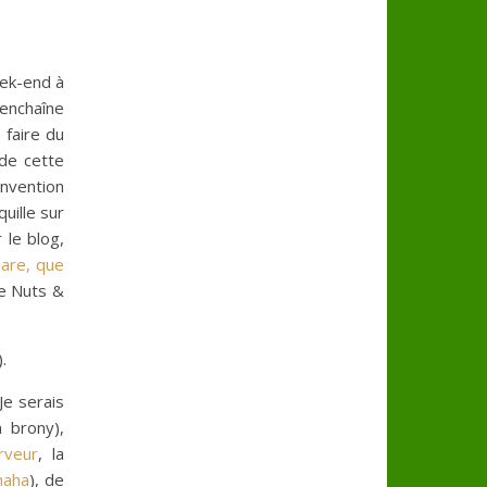
eek-end à
’enchaîne
 faire du
 de cette
nvention
uille sur
 le blog,
are, que
ie Nuts &
.
 Je serais
 brony),
rveur
, la
haha
), de