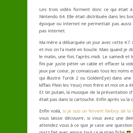
Les trois vidéo forment donc ce qui était à
Nintendo 64. Elle était distribuée dans les bo
époque ou Internet ne permettait pas aussi 
pas Internet.
Ma mère a débarquée un jour avec cette K7. P
et moi on l’a maté en boucle. Mais quand je d
le matin, une fois l’après-midi. Le samedi 
fini par juste péter un cable et effacer la vi
jeux par coeur, je connaissais tous les noms e
qui illustre Turok 2 ou GoldenEye) dans une
kiffais Plein les Yeux) mon frère et moi on 
Et tin putain, la musique de la présentation d
était pas dans la cartouche. Enfin après vu la
Enfin voilà,
si je suis un fervent fanboy de la
vous laisse découvrir, si vous avez une dem
attendez vous à ce que je case une questio
quizz fait avec amour tout ça je m’en fiche