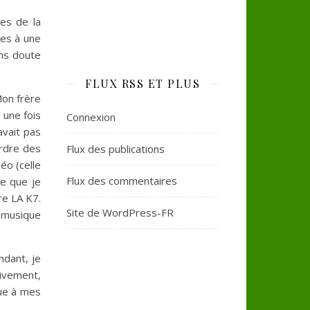
tes de la
les à une
ans doute
FLUX RSS ET PLUS
Mon frère
 une fois
Connexion
avait pas
ordre des
Flux des publications
éo (celle
Flux des commentaires
ce que je
re LA K7.
Site de WordPress-FR
e musique
ndant, je
tivement,
ue à mes