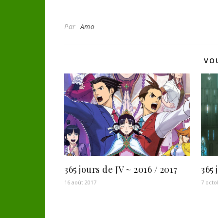
Par
Amo
VO
365 jours de JV ~ 2016 / 2017
365 
16 août 2017
7 octo