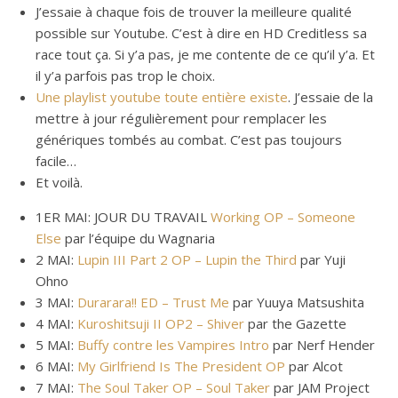
J’essaie à chaque fois de trouver la meilleure qualité
possible sur Youtube. C’est à dire en HD Creditless sa
race tout ça. Si y’a pas, je me contente de ce qu’il y’a. Et
il y’a parfois pas trop le choix.
Une playlist youtube toute entière existe
. J’essaie de la
mettre à jour régulièrement pour remplacer les
génériques tombés au combat. C’est pas toujours
facile…
Et voilà.
1ER MAI: JOUR DU TRAVAIL
Working OP – Someone
Else
par l’équipe du Wagnaria
2 MAI:
Lupin III Part 2 OP – Lupin the Third
par Yuji
Ohno
3 MAI:
Durarara!! ED – Trust Me
par Yuuya Matsushita
4 MAI:
Kuroshitsuji II OP2 – Shiver
par the Gazette
5 MAI:
Buffy contre les Vampires Intro
par Nerf Hender
6 MAI:
My Girlfriend Is The President OP
par Alcot
7 MAI:
The Soul Taker OP – Soul Taker
par JAM Project