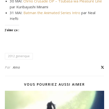
30 MAI:
Chrno Crusade OP – Tsubasa wa Pleasure Line
par Kuribayashi Minami
31 MAI:
Batman the Animated Series Intro
par Neal
Hefti
J’aime ça :
2012 generique
Par
Amo
VOUS POURRIEZ AUSSI AIMER