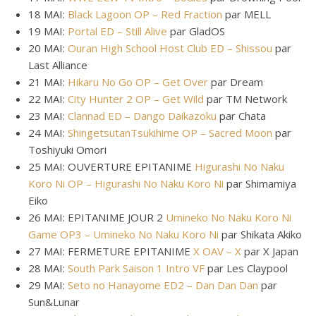
18 MAI:
Black Lagoon OP – Red Fraction
par MELL
19 MAI:
Portal ED – Still Alive
par GladOS
20 MAI:
Ouran High School Host Club ED – Shissou
par
Last Alliance
21 MAI:
Hikaru No Go OP – Get Over
par Dream
22 MAI:
City Hunter 2 OP – Get Wild
par TM Network
23 MAI:
Clannad ED – Dango Daikazoku
par Chata
24 MAI:
ShingetsutanTsukihime OP – Sacred Moon
par
Toshiyuki Omori
25 MAI: OUVERTURE EPITANIME
Higurashi No Naku
Koro Ni OP – Higurashi No Naku Koro Ni
par Shimamiya
Eiko
26 MAI: EPITANIME JOUR 2
Umineko No Naku Koro Ni
Game OP3 – Umineko No Naku Koro Ni
par Shikata Akiko
27 MAI: FERMETURE EPITANIME
X OAV – X
par X Japan
28 MAI:
South Park Saison 1 Intro VF
par Les Claypool
29 MAI:
Seto no Hanayome ED2 – Dan Dan Dan
par
Sun&Lunar