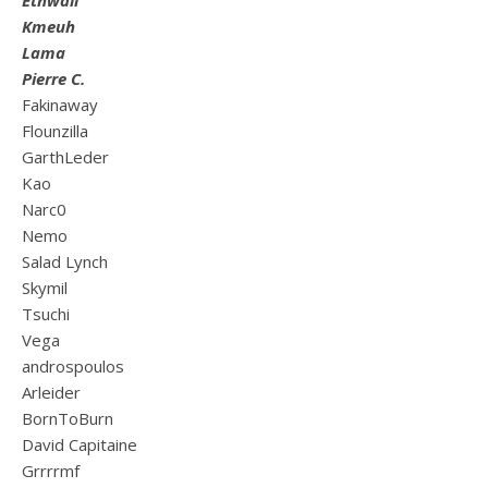
Ethwall
Kmeuh
Lama
Pierre C.
Fakinaway
Flounzilla
GarthLeder
Kao
Narc0
Nemo
Salad Lynch
Skymil
Tsuchi
Vega
androspoulos
Arleider
BornToBurn
David Capitaine
Grrrrmf