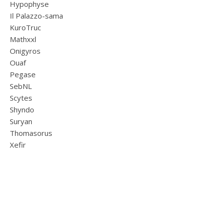
Hypophyse
Il Palazzo-sama
KuroTruc
Mathxxl
Onigyros
Ouaf
Pegase
SebNL
Scytes
Shyndo
Suryan
Thomasorus
Xefir