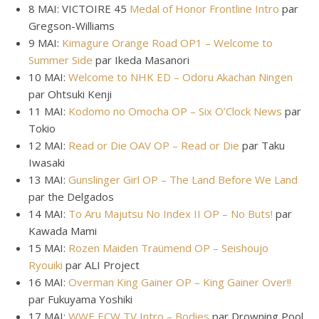
8 MAI: VICTOIRE 45
Medal of Honor Frontline Intro
par
Gregson-Williams
9 MAI:
Kimagure Orange Road OP1 – Welcome to
Summer Side
par Ikeda Masanori
10 MAI:
Welcome to NHK ED – Odoru Akachan Ningen
par Ohtsuki Kenji
11 MAI:
Kodomo no Omocha OP – Six O’Clock News
par
Tokio
12 MAI:
Read or Die OAV OP – Read or Die
par Taku
Iwasaki
13 MAI:
Gunslinger Girl OP – The Land Before We Land
par the Delgados
14 MAI:
To Aru Majutsu No Index II OP – No Buts!
par
Kawada Mami
15 MAI:
Rozen Maiden Traümend OP – Seishoujo
Ryouiki
par ALI Project
16 MAI:
Overman King Gainer OP – King Gainer Over!!
par Fukuyama Yoshiki
17 MAI:
WWE ECW TV Intro – Bodies
par Drowning Pool