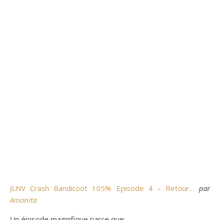
JLNV Crash Bandicoot 105% Episode 4 – Retour…
par
Amonita
Un épisode magnifique parce que: