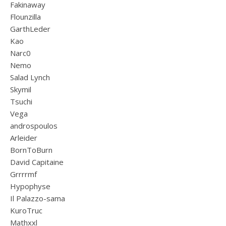
Fakinaway
Flounzilla
GarthLeder
Kao
Narc0
Nemo
Salad Lynch
Skymil
Tsuchi
Vega
androspoulos
Arleider
BornToBurn
David Capitaine
Grrrrmf
Hypophyse
Il Palazzo-sama
KuroTruc
Mathxxl