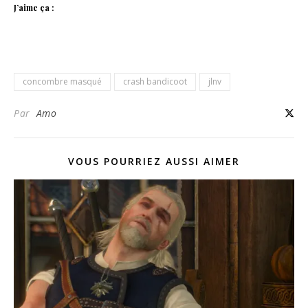
J’aime ça :
concombre masqué
crash bandicoot
jlnv
Par
Amo
VOUS POURRIEZ AUSSI AIMER