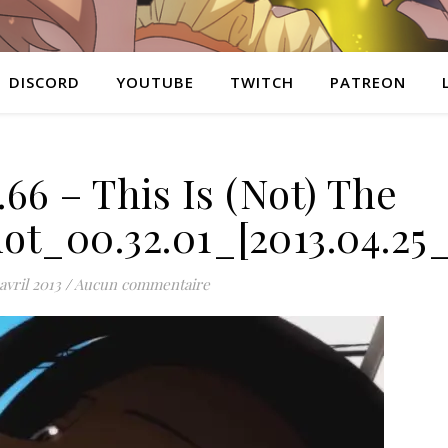
DISCORD
YOUTUBE
TWITCH
PATREON
66 – This Is (Not) The
_00.32.01_[2013.04.25_1
avril 2013
/
Aucun commentaire