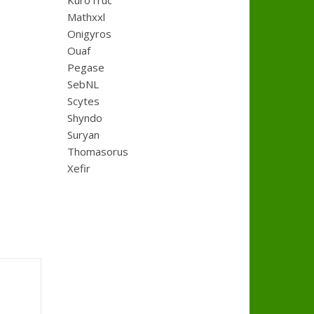
KuroTruc
Mathxxl
Onigyros
Ouaf
Pegase
SebNL
Scytes
Shyndo
Suryan
Thomasorus
Xefir