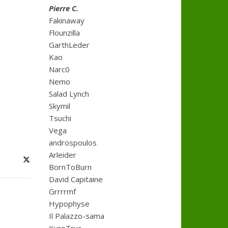
Pierre C.
Fakinaway
Flounzilla
GarthLeder
Kao
Narc0
Nemo
Salad Lynch
Skymil
Tsuchi
Vega
androspoulos
Arleider
BornToBurn
David Capitaine
Grrrrmf
Hypophyse
Il Palazzo-sama