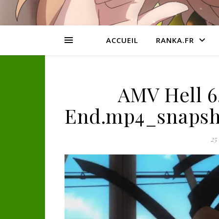
ACCUEIL
RANKA.FR
AMV Hell 6.
End.mp4_snapshot
25 