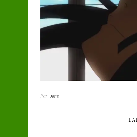
Par
Amo
LA