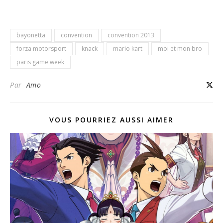
bayonetta
convention
convention 2013
forza motorsport
knack
mario kart
moi et mon bro
paris game week
Par
Amo
VOUS POURRIEZ AUSSI AIMER