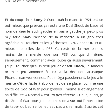
Suzuka et le Nordschleife.
Et du coup chez
Sony ?
Ouais bah la manette PS4 est un
poil mieux que prévue: ça reste une Dual Shock de base et
nom de dieu le stick gauche en bas à gauche je peux plus
m’y faire MAIS l’arrière de la manette à un grip très
agréable au toucher et les gâchettes L2/R2 sont UN POIL
mieux que celles de la PS3. Ca reste de la merde mais
moins de la merde que sur PS3 ou, quand même,
sérieusement, comment avoir loupé ça aussi sévèrement.
J’ai pu toucher qu’a un seul jeu et c’était
Knack
, le fameux
premier jeu annoncé à l’E3 à la direction artistique
Pixarodreamworkiennes. Pas méga passionnant, le jeu à le
mérite d’être facile à aborder et de se placer comme une
sorte de God of War pour gosses… même si étrangement
sa difficulté « Normal » est
un peu chaude.
Et euh, ouais, je
dis God of War pour gosses, mais on a surtout l’impression
de taper du beurre. Le jeu est pas à chier mais là après cet