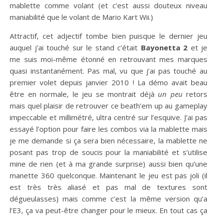
mablette comme volant (et c’est aussi douteux niveau
maniabilité que le volant de Mario Kart Wii.)
Attractif, cet adjectif tombe bien puisque le dernier jeu
auquel j’ai touché sur le stand c’était
Bayonetta 2
et je
me suis moi-même étonné en retrouvant mes marques
quasi instantanément. Pas mal, vu que j’ai pas touché au
premier volet depuis janvier 2010 ! La démo avait beau
être en normale, le jeu se montrait déjà
un peu
retors
mais quel plaisir de retrouver ce beath’em up au gameplay
impeccable et millimétré, ultra centré sur l’esquive. J’ai pas
essayé l’option pour faire les combos via la mablette mais
je me demande si ça sera bien nécessaire, la mablette ne
posant pas trop de soucis pour la maniabilité et s’utilise
mine de rien (et à ma grande surprise) aussi bien qu’une
manette 360 quelconque. Maintenant le jeu est pas joli (il
est très très aliasé et pas mal de textures sont
dégueulasses) mais comme c’est la même version qu’a
l’E3, ça va peut-être changer pour le mieux. En tout cas ça