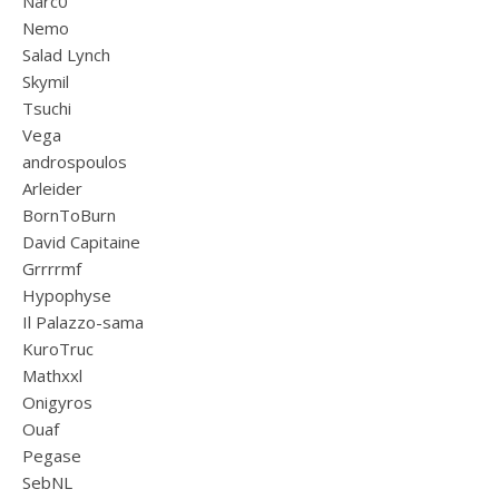
Narc0
Nemo
Salad Lynch
Skymil
Tsuchi
Vega
androspoulos
Arleider
BornToBurn
David Capitaine
Grrrrmf
Hypophyse
Il Palazzo-sama
KuroTruc
Mathxxl
Onigyros
Ouaf
Pegase
SebNL