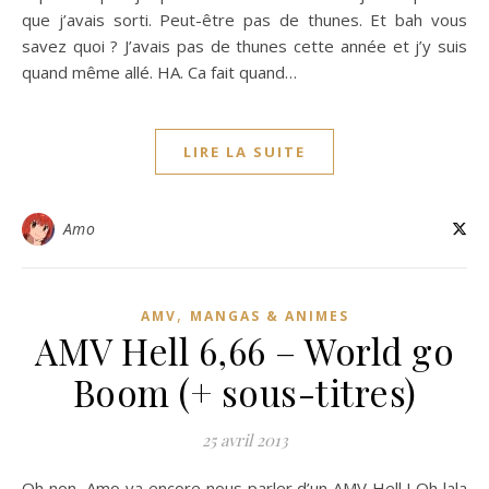
que j’avais sorti. Peut-être pas de thunes. Et bah vous
savez quoi ? J’avais pas de thunes cette année et j’y suis
quand même allé. HA. Ca fait quand…
LIRE LA SUITE
Amo
,
AMV
MANGAS & ANIMES
AMV Hell 6,66 – World go
Boom (+ sous-titres)
25 avril 2013
Oh non, Amo va encore nous parler d’un AMV Hell ! Oh lala