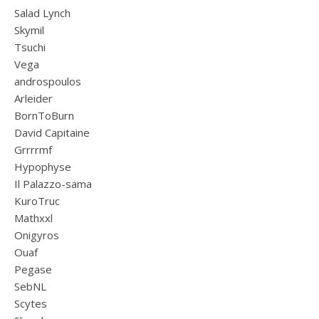
Salad Lynch
Skymil
Tsuchi
Vega
androspoulos
Arleider
BornToBurn
David Capitaine
Grrrrmf
Hypophyse
Il Palazzo-sama
KuroTruc
Mathxxl
Onigyros
Ouaf
Pegase
SebNL
Scytes