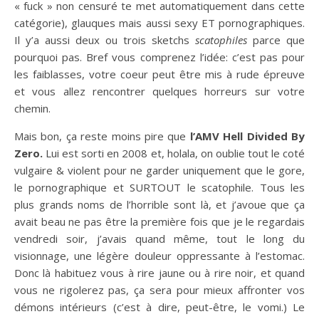
« fuck » non censuré te met automatiquement dans cette
catégorie), glauques mais aussi sexy ET pornographiques.
Il y’a aussi deux ou trois sketchs
scatophiles
parce que
pourquoi pas. Bref vous comprenez l’idée: c’est pas pour
les faiblasses, votre coeur peut être mis à rude épreuve
et vous allez rencontrer quelques horreurs sur votre
chemin.
Mais bon, ça reste moins pire que
l’AMV Hell Divided By
Zero.
Lui est sorti en 2008 et, holala, on oublie tout le coté
vulgaire & violent pour ne garder uniquement que le gore,
le pornographique et SURTOUT le scatophile. Tous les
plus grands noms de l’horrible sont là, et j’avoue que ça
avait beau ne pas être la première fois que je le regardais
vendredi soir, j’avais quand même, tout le long du
visionnage, une légère douleur oppressante à l’estomac.
Donc là habituez vous à rire jaune ou à rire noir, et quand
vous ne rigolerez pas, ça sera pour mieux affronter vos
démons intérieurs (c’est à dire, peut-être, le vomi.) Le