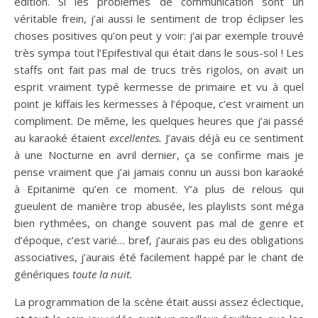
édition. Si les problèmes de communication sont un
véritable frein, j’ai aussi le sentiment de trop éclipser les
choses positives qu’on peut y voir: j’ai par exemple trouvé
très sympa tout l’Epifestival qui était dans le sous-sol ! Les
staffs ont fait pas mal de trucs très rigolos, on avait un
esprit vraiment typé kermesse de primaire et vu à quel
point je kiffais les kermesses à l’époque, c’est vraiment un
compliment. De même, les quelques heures que j’ai passé
au karaoké étaient
excellentes.
J’avais déjà eu ce sentiment
à une Nocturne en avril dernier, ça se confirme mais je
pense vraiment que j’ai jamais connu un aussi bon karaoké
à Epitanime qu’en ce moment. Y’a plus de relous qui
gueulent de manière trop abusée, les playlists sont méga
bien rythmées, on change souvent pas mal de genre et
d’époque, c’est varié… bref, j’aurais pas eu des obligations
associatives, j’aurais été facilement happé par le chant de
génériques
toute la nuit.
La programmation de la scène était aussi assez éclectique,