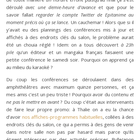
déroulé
avec une demie-heure d’avance
et que pour le
savoir fallait
regarder le compte Twitter de Epitanime au
moment précis où ça se lance.
Un cauchemar ! Alors que si il
y’avait eu des plannings des conférences mis à jour et
affichés à des endroits clés du salon, le problème aurait
été un chouia réglé ! Idem: on a tous découvert
à 23h
pile
qu’un éditeur et un mangaka français faisaient une
petite conférence le samedi soir. Pourquoi on apprend ça
au milieu du karaoké ?
Du coup les conférences se déroulaient dans des
amphithéâtres avec maximum quinze personnes, et ça
mes amis c’est un peu triste ! Pourquoi avoir du contenu
et
ne pas le mettre en avant
? Du coup c’était aux intervenants
de faire leur propre promo: à Thalie on a eu la chance
d’avoir
nos affiches-programmes habituelles
, collées à des
endroits clés du salon, ce qui a permis à des gens de venir
dans notre salle non pas par hasard mais parce qu’ils
étaient intéresses par des activités précises. BulleJapon