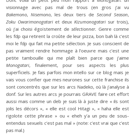
visionnage avec pas mal de trous (en gros j’ai vu
Bakemono
,
Nisemono
, les deux tiers de
Second Season
,
Zoku Owarimonogatari
et deux
Kizumonogatari
sur trois),
où j’ai choisi égoïstement de
sélectionner.
Genre comme
les fdp qui retirent la croûte de leur pizza, bon bah là c’est
moi le fdp qui fait ma petite sélection. Je suis conscient de
pas vraiment rendre hommage à l’oeuvre mais c’est une
petite tambouille qui me plaît bien parce que j’aime
Monogatari
, finalement, pour ses aspects les plus
superficiels. Je fais parfois mon intello sur ce blog mais je
vais vous confier que mes neurones sur cette franchise ils
sont concentrés que sur les arcs Nadeko, où là j’analyse à
donf. Sur les autres arcs je pourrais GRAVE faire cet effort
aussi mais comme un deb je suis là à juste dire « ils sont
jolis les décors », « elle est cool Hitagi », « haha elle est
rigolote cette phrase » ou « eheh y’a un peu de sous-
entendus sexuels c’est pas mal » (note: c’est vrai que c’est
pas mal.)