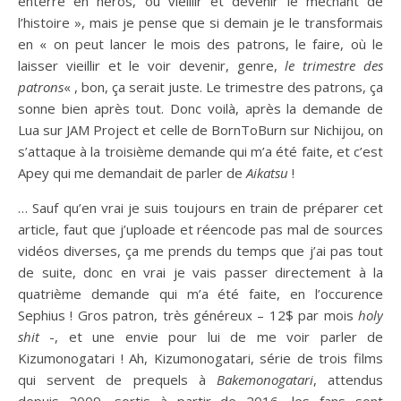
enterré en héros, où vieillir et devenir le méchant de
l’histoire », mais je pense que si demain je le transformais
en « on peut lancer le mois des patrons, le faire, où le
laisser vieillir et le voir devenir, genre,
le trimestre des
patrons
« , bon, ça serait juste. Le trimestre des patrons, ça
sonne bien après tout. Donc voilà, après la demande de
Lua sur JAM Project et celle de BornToBurn sur Nichijou, on
s’attaque à la troisième demande qui m’a été faite, et c’est
Apey qui me demandait de parler de
Aikatsu
!
… Sauf qu’en vrai je suis toujours en train de préparer cet
article, faut que j’uploade et réencode pas mal de sources
vidéos diverses, ça me prends du temps que j’ai pas tout
de suite, donc en vrai je vais passer directement à la
quatrième demande qui m’a été faite, en l’occurence
Sephius ! Gros patron, très généreux – 12$ par mois
holy
shit
-, et une envie pour lui de me voir parler de
Kizumonogatari ! Ah, Kizumonogatari, série de trois films
qui servent de prequels à
Bakemonogatari
, attendus
depuis 2009, sortis à partir de 2016, les fans sont