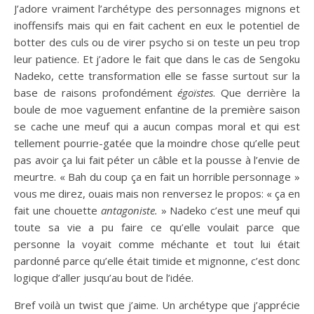
J’adore vraiment l’archétype des personnages mignons et
inoffensifs mais qui en fait cachent en eux le potentiel de
botter des culs ou de virer psycho si on teste un peu trop
leur patience. Et j’adore le fait que dans le cas de Sengoku
Nadeko, cette transformation elle se fasse surtout sur la
base de raisons profondément
égoïstes
. Que derrière la
boule de moe vaguement enfantine de la première saison
se cache une meuf qui a aucun compas moral et qui est
tellement pourrie-gatée que la moindre chose qu’elle peut
pas avoir ça lui fait péter un câble et la pousse à l’envie de
meurtre. « Bah du coup ça en fait un horrible personnage »
vous me direz, ouais mais non renversez le propos: « ça en
fait une chouette
antagoniste.
» Nadeko c’est une meuf qui
toute sa vie a pu faire ce qu’elle voulait parce que
personne la voyait comme méchante et tout lui était
pardonné parce qu’elle était timide et mignonne, c’est donc
logique d’aller jusqu’au bout de l’idée.
Bref voilà un twist que j’aime. Un archétype que j’apprécie