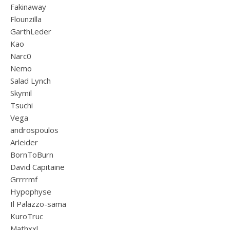
Fakinaway
Flounzilla
GarthLeder
Kao
Narc0
Nemo
Salad Lynch
Skymil
Tsuchi
Vega
androspoulos
Arleider
BornToBurn
David Capitaine
Grrrrmf
Hypophyse
Il Palazzo-sama
KuroTruc
Mathxxl