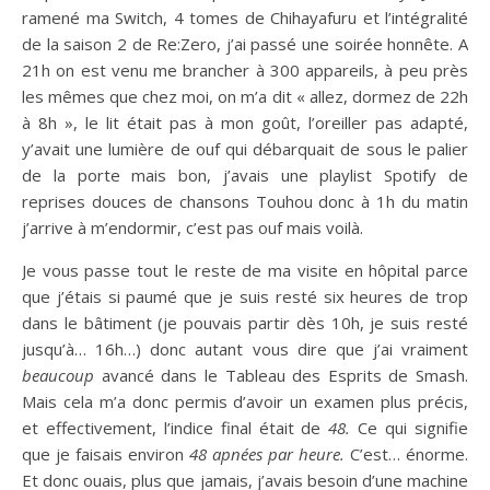
ramené ma Switch, 4 tomes de Chihayafuru et l’intégralité
de la saison 2 de Re:Zero, j’ai passé une soirée honnête. A
21h on est venu me brancher à 300 appareils, à peu près
les mêmes que chez moi, on m’a dit « allez, dormez de 22h
à 8h », le lit était pas à mon goût, l’oreiller pas adapté,
y’avait une lumière de ouf qui débarquait de sous le palier
de la porte mais bon, j’avais une playlist Spotify de
reprises douces de chansons Touhou donc à 1h du matin
j’arrive à m’endormir, c’est pas ouf mais voilà.
Je vous passe tout le reste de ma visite en hôpital parce
que j’étais si paumé que je suis resté six heures de trop
dans le bâtiment (je pouvais partir dès 10h, je suis resté
jusqu’à… 16h…) donc autant vous dire que j’ai vraiment
beaucoup
avancé dans le Tableau des Esprits de Smash.
Mais cela m’a donc permis d’avoir un examen plus précis,
et effectivement, l’indice final était de
48.
Ce qui signifie
que je faisais environ
48 apnées par heure.
C’est… énorme.
Et donc ouais, plus que jamais, j’avais besoin d’une machine