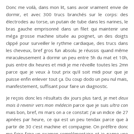
Donc me voilà, dans mon lit, sans avoir vraiment envie de
dormir, et avec 300 trucs branchés sur le corps: des
électrodes au torse, un putain de tube dans les narines, le
bras gauche emprisonné dans un filet qui maintenir une
méga grosse machine située au poignet, un des doigts
clippé pour surveiller le rythme cardiaque, des trucs dans
les cheveux, bref gros fun absolu. Je réussis quand même
miraculeusement à dormir un peu entre 5h du mat et 10h,
puis entre dix heures et midi je me réveille toutes les 2mn
parce que je veux à tout prix qu’il soit midi pour que je
puisse enfin enlever tout ça. Du coup dodo un peu nul mais,
manifestement, suffisant pour faire un diagnostic.
Je reçois donc les résultats dix jours plus tard, je met
deux
mois à revenir vers mon médecin
parce que je suis
ultra con
mais bon, bref, mi mars on a ce constat: j’ai un indice de 27
apnées par heure, ce qui est un peu tendax parce que à
partir de 30 c’est machine et compagnie. On préfère donc
me faire faire un examen complémentaire et je gagne une