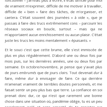
fonctionnel – j’arrivais plus à écrire, il était difficile pour moi
de vraiment m’exprimer, difficile de me motiver à travailler,
difficile de « bien » faire des tâches, de m’organiser, et
caetera. C’était souvent des journées « à vide », que je
passais à faire des trucs extrêmement cons – parcourir les
réseaux sociaux en boucle, surtout – mais qui ne
m’apportaient aucun enrichissement ou aucun plaisir. C’était
juste les trucs les moins mentalement « épuisants. »
Et le souci c’est que cette brume, elle s’est immiscée de
plus en plus régulièrement. D’abord une ou deux fois par
mois puis, sur les dernières années, une ou deux fois par
semaine. En octobre/novembre, je pense que y’avait plus
de jours
embrumés
que de jours
clairs.
Tout devenait
dur
à
faire, même
dur
à envisager de faire. Ce qui derrière
m’amenait vraiment de terribles doutes personnels, et me
faisait sentir un peu plus bas que terre. La confiance en soi
prenait donc dur, ce qui n’est que rarement une bonne
chose dans une situation où, pandémie oblige, tu es un peu
socialement isolé et sans capacité de te projeter sur