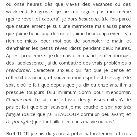
ou onze heures dès que y’avait des vacances ou des
week-end. En gros si je ne me régule pas moi même
(genre réveil, et caetera), je dors
beaucoup
, à la fois parce
que naturellement je suis une marmotte mais aussi parce
que j’aime beaucoup dormir et j’aime beaucoup rêver – y’a
rien de mieux pour moi que de somnoler le matin et
d’enchaîner les petits rêves idiots pendant deux heures.
Après, problème: si je dormais bien quand je m’endormais,
dès l’adolescence j’ai du combattre des vrais problèmes
à
m’endormir.
Caractère anxieux qui fait que je pense et
réflechit beaucoup, et souvent mon esprit est très agité le
soir, d’où le fait que depuis que j’ai dix ou onze ans, il m’a
presque toujours fallu minimum 50mn pour m’endormir.
Chaque nuit.
Le fait que je fasse des grosses nuits n’aide
pas et fait que bien souvent je me couche le soir
pas très
fatigué
(parce que j’ai BEAUCOUP dormi un peu avant) et
l’esprit agité
(que tout aille bien dans ma vie ou pas.)
Bref TLDR je suis du genre à péter naturellement et très