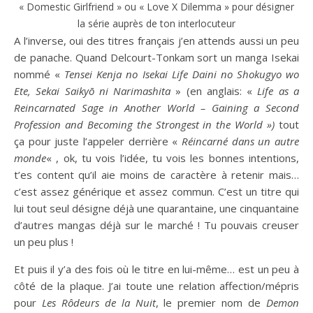
« Domestic Girlfriend » ou « Love X Dilemma » pour désigner
la série auprès de ton interlocuteur
A l’inverse, oui des titres français j’en attends aussi un peu
de panache. Quand Delcourt-Tonkam sort un manga Isekai
nommé «
Tensei Kenja no Isekai Life Daini no Shokugyo wo
Ete, Sekai Saikyō ni Narimashita
» (en anglais: «
Life as a
Reincarnated Sage in Another World – Gaining a Second
Profession and Becoming the Strongest in the World »)
tout
ça pour juste l’appeler derrière «
Réincarné dans un autre
monde
« , ok, tu vois l’idée, tu vois les bonnes intentions,
t’es content qu’il aie moins de caractère à retenir mais…
c’est assez générique et assez commun. C’est un titre qui
lui tout seul désigne déjà une quarantaine, une cinquantaine
d’autres mangas déjà sur le marché ! Tu pouvais creuser
un peu plus !
Et puis il y’a des fois où le titre en lui-même… est un peu à
côté de la plaque. J’ai toute une relation affection/mépris
pour
Les Rôdeurs de la Nuit
, le premier nom de
Demon