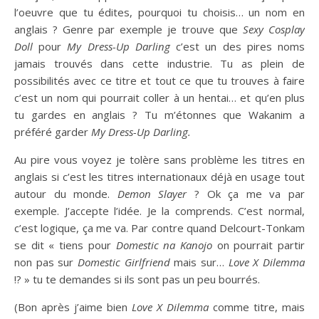
l’oeuvre que tu édites, pourquoi tu choisis… un nom en
anglais ? Genre par exemple je trouve que
Sexy Cosplay
Doll
pour
My Dress-Up Darling
c’est un des pires noms
jamais trouvés dans cette industrie. Tu as plein de
possibilités avec ce titre et tout ce que tu trouves à faire
c’est un nom qui pourrait coller à un hentai… et qu’en plus
tu gardes en anglais ? Tu m’étonnes que Wakanim a
préféré garder
My Dress-Up Darling.
Au pire vous voyez je tolère sans problème les titres en
anglais si c’est les titres internationaux déjà en usage tout
autour du monde.
Demon Slayer
? Ok ça me va par
exemple. J’accepte l’idée. Je la comprends. C’est normal,
c’est logique, ça me va. Par contre quand Delcourt-Tonkam
se dit « tiens pour
Domestic na Kanojo
on pourrait partir
non pas sur
Domestic Girlfriend
mais sur…
Love X Dilemma
!? » tu te demandes si ils sont pas un peu bourrés.
(Bon après j’aime bien
Love X Dilemma
comme titre, mais