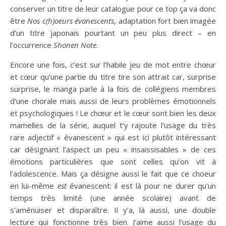
conserver un titre de leur catalogue pour ce top ça va donc
être
Nos c(h)oeurs évanescents
, adaptation fort bien imagée
d’un titre japonais pourtant un peu plus direct – en
l’occurrence
Shonen Note
.
Encore une fois, c’est sur l’habile jeu de mot entre chœur
et cœur qu’une partie du titre tire son attrait car, surprise
surprise, le manga parle à la fois de collégiens membres
d’une chorale mais aussi de leurs problèmes émotionnels
et psychologiques ! Le chœur et le cœur sont bien les deux
mamelles de la série, auquel t’y rajoute l’usage du très
rare adjectif « évanescent » qui est ici plutôt intéressant
car désignant l’aspect un peu « insaissisables » de ces
émotions particulières que sont celles qu’on vit à
l’adolescence. Mais ça désigne aussi le fait que ce choeur
en lui-même
est
évanescent: il est là pour ne durer qu’un
temps très limité (une année scolaire) avant de
s’aménuiser et disparaître. Il y’a, là aussi, une double
lecture qui fonctionne très bien. J’aime aussi l’usage du