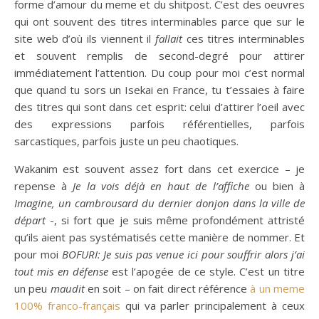
forme d’amour du meme et du shitpost. C’est des oeuvres
qui ont souvent des titres interminables parce que sur le
site web d’où ils viennent il
fallait
ces titres interminables
et souvent remplis de second-degré pour attirer
immédiatement l’attention. Du coup pour moi c’est normal
que quand tu sors un Isekai en France, tu t’essaies à faire
des titres qui sont dans cet esprit: celui d’attirer l’oeil avec
des expressions parfois référentielles, parfois
sarcastiques, parfois juste un peu chaotiques.
Wakanim est souvent assez fort dans cet exercice – je
repense à
Je la vois déjà en haut de l’affiche
ou bien à
Imagine, un cambrousard
du dernier donjon dans la ville de
départ
-, si fort que je suis même profondément attristé
qu’ils aient pas systématisés cette manière de nommer. Et
pour moi
BOFURI: Je suis pas venue ici pour souffrir alors j’ai
tout mis en défense
est l’apogée de ce style. C’est un titre
un peu
maudit
en soit – on fait direct référence
à un meme
100% franco-français
qui va parler principalement à ceux