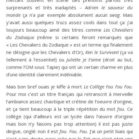
mettant souvent en scène des prénoms parfois très
surprenants et très inadaptés –
Adrien le sauveur du
monde
ça n’a par exemple absolument aucun
swag
. Mais
y’avait aussi quelques trucs assez cools dans tout ça: j’ai
toujours beaucoup aimé des titres comme
Les Chevaliers
du Zodiaque
(même si certains feront remarqués que
« Les Chevaliers du Zodiaque » est un terme qui finalement
ne désigne
que
les Chevaliers d’Or),
Ken le Survivant
(ça va
tellement à l’essentiel) ou
Juliette je t’aime
(droit au but,
comme l’OM sous Tapie) qui ont un certain charme en plus
d’une identité clairement indéniable.
Mais bon bref ouais je kiffe à mort
Le Collège Fou Fou Fou.
Pour moi c’est un titre français qui retranscrit à merveille
l’ambiance assez chaotique et crétine de l’oeuvre d’origine,
et ça tient beaucoup à la triple répétition du mot
fou.
Ce
collège (qui d’ailleurs est un lycée dans l’œuvre d’origine
mais bon n’y faisons pas trop attention) il est pas juste
dingue, cinglé: non il est
fou. Fou. Fou.
J’ai un petit biais qui
s’est sans doute aussi crée par le fait que c’est ptet une