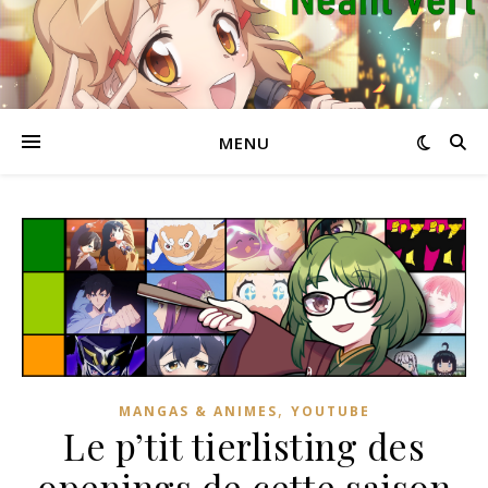
MENU
,
MANGAS & ANIMES
YOUTUBE
Le p’tit tierlisting des
openings de cette saison