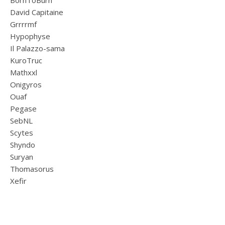
BornToBurn
David Capitaine
Grrrrmf
Hypophyse
Il Palazzo-sama
KuroTruc
Mathxxl
Onigyros
Ouaf
Pegase
SebNL
Scytes
Shyndo
Suryan
Thomasorus
Xefir