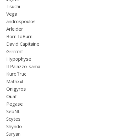
Tsuchi
Vega
androspoulos
Arleider
BornToBurn
David Capitaine
Grrrrmf
Hypophyse
Il Palazzo-sama
KuroTruc
Mathxxl
Onigyros
Ouaf
Pegase
SebNL
Scytes
Shyndo
Suryan