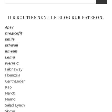
ILS SOUTIENNENT LE BLOG SUR PATREON:
Apey
Dragicafit
Emile
Ethwall
Kmeuh
Lama
Pierre C.
Fakinaway
Flounzilla
GarthLeder
Kao
Narc0
Nemo
Salad Lynch
Skymil