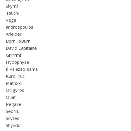
Skymil
Tsuchi
Vega
androspoulos
Arleider
BornToBurn
David Capitaine
Grrrrmf
Hypophyse
Il Palazzo-sama
KuroTruc
Mathxxl
Onigyros
Ouaf
Pegase
SebNL
Scytes
Shyndo