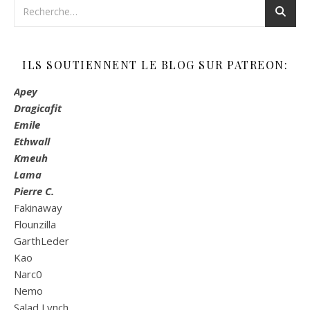
ILS SOUTIENNENT LE BLOG SUR PATREON:
Apey
Dragicafit
Emile
Ethwall
Kmeuh
Lama
Pierre C.
Fakinaway
Flounzilla
GarthLeder
Kao
Narc0
Nemo
Salad Lynch