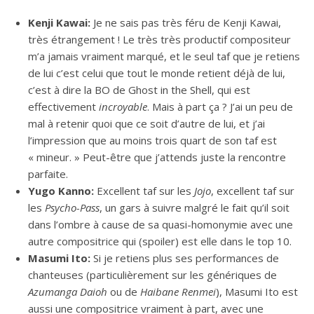
Kenji Kawai:
Je ne sais pas très féru de Kenji Kawai,
très étrangement ! Le très très productif compositeur
m’a jamais vraiment marqué, et le seul taf que je retiens
de lui c’est celui que tout le monde retient déjà de lui,
c’est à dire la BO de Ghost in the Shell, qui est
effectivement
incroyable
. Mais à part ça ? J’ai un peu de
mal à retenir quoi que ce soit d’autre de lui, et j’ai
l’impression que au moins trois quart de son taf est
« mineur. » Peut-être que j’attends juste la rencontre
parfaite.
Yugo Kanno:
Excellent taf sur les
Jojo
, excellent taf sur
les
Psycho-Pass
, un gars à suivre malgré le fait qu’il soit
dans l’ombre à cause de sa quasi-homonymie avec une
autre compositrice qui (spoiler) est elle dans le top 10.
Masumi Ito:
Si je retiens plus ses performances de
chanteuses (particulièrement sur les génériques de
Azumanga Daioh
ou de
Haibane Renmei
), Masumi Ito est
aussi une compositrice vraiment à part, avec une