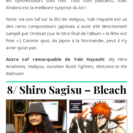
les synthétiseurs sont rois. Tous sont plaisants, mais
Kirakira
est la meilleure surprise du lot !
Note: via son taf sur la BO de
Haikyuu
, Yuki Hayashi est un
des rares compositeurs japonais a avoir été directement
samplé par Orelsan (sur le titre final de l’album « la fête est
finie ».) Comme quoi, du Japon à la Normandie, peut il n’y
avoir qu’un pas.
Autre taf remarquable de Yuki Hayashi:
My Hero
Academia, Haikyuu
,
Gundam Build Fighters, Welcome to the
Ballroom
8/ Shiro Sagisu – Bleach