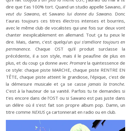
dire que t’as 100% tort. Quand un studio appelle Sawano,
il
veut du Sawano
, et Sawano
lui donne du Sawano.
Donc
t’auras toujours ces titres électros intenses et bourrins,
avec le même club de vocalistes qui une fois sur deux vont
chanter inexplicablement en allemand. Tout ça tu peux le
dire. Mais, damn, c’est quelqu’un
qui s’améliore toujours en
permanence.
Chaque OST qu’il produit surclasse la
précédente, il a son style, mais il le peaufine de plus en
plus, et du coup ça donne avec
Promare
la quintessence de
ce style: chaque piste MARCHE, chaque piste RENTRE EN
TÊTE, chaque piste atteint le grandiose, l’épique, c’est de
la démesure musicale et ça se casse
jamais la tronche.
C’est à la hauteur de sa vanité. Parfois tu te demandes si
t’es encore dans de l’OST ou si Sawano est pas juste dans
un délire où il s’est fait son propre album pop. Damn, un
titre comme
NEXUS
ça cartonnerait en radio ou en club.