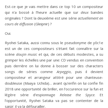
Est-ce que je vais mettre dans ce top 10 un compositeur
qui n’a bossé à l’heure actuelle que sur
deux
bandes
originales ? Dont la deuxième est une série
actuellement en
cours de diffusion
(Gleipnir) ?
Oui.
Ryohei Sataka, aussi connu sous le pseudonyme de y0c1e
est un de ces compositeurs s’étant fait connaître sur la
scène
doujin music
et qui, de ces débuts modestes, a su
grimper les échelles une par une: CD vendus en convention
puis derrière on lui donne à bosser sur des characters
songs de séries comme
Arpeggio
, puis il devient
compositeur et arrangeur attitré pour une chanteuse-
doubleuse (Maaya Uchida)… avant qu’enfin on lui confie fin
2018 une opportunité de briller, en l’occurence sur la fun et
légère série d’espionnage
Release the Spyce
. Et
l’opportunité, Ryohei Sataka va pas se contenter de la
saisir: il va la défourailler.