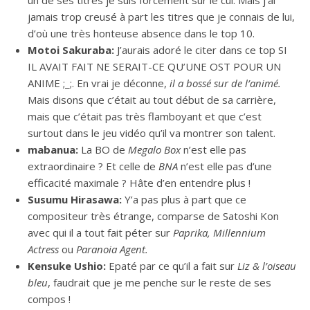
un de ses titres je suis forcément sur le cul. Mais j’ai
jamais trop creusé à part les titres que je connais de lui,
d’où une très honteuse absence dans le top 10.
Motoi Sakuraba:
J’aurais adoré le citer dans ce top SI
IL AVAIT FAIT NE SERAIT-CE QU’UNE OST POUR UN
ANIME ;_;. En vrai je déconne,
il a bossé sur de l’animé.
Mais disons que c’était au tout début de sa carrière,
mais que c’était pas très flamboyant et que c’est
surtout dans le jeu vidéo qu’il va montrer son talent.
mabanua:
La BO de
Megalo Box
n’est elle pas
extraordinaire ? Et celle de
BNA
n’est elle pas d’une
efficacité maximale ? Hâte d’en entendre plus !
Susumu Hirasawa:
Y’a pas plus à part que ce
compositeur très étrange, comparse de Satoshi Kon
avec qui il a tout fait péter sur
Paprika, Millennium
Actress
ou
Paranoia Agent.
Kensuke Ushio:
Epaté par ce qu’il a fait sur
Liz & l’oiseau
bleu
, faudrait que je me penche sur le reste de ses
compos !