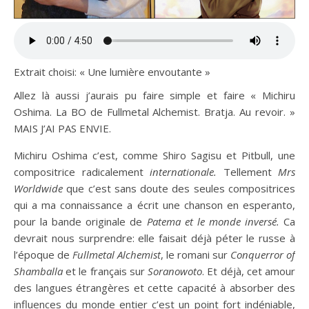
Extrait choisi: « Une lumière envoutante »
Allez là aussi j’aurais pu faire simple et faire « Michiru
Oshima. La BO de Fullmetal Alchemist. Bratja. Au revoir. »
MAIS J’AI PAS ENVIE.
Michiru Oshima c’est, comme Shiro Sagisu et Pitbull, une
compositrice radicalement
internationale.
Tellement
Mrs
Worldwide
que c’est sans doute des seules compositrices
qui a ma connaissance a écrit une chanson en esperanto,
pour la bande originale de
Patema et le monde inversé.
Ca
devrait nous surprendre: elle faisait déjà péter le russe à
l’époque de
Fullmetal Alchemist
, le romani sur
Conquerror of
Shamballa
et le français sur
Soranowoto
. Et déjà, cet amour
des langues étrangères et cette capacité à absorber des
influences du monde entier c’est un point fort indéniable,