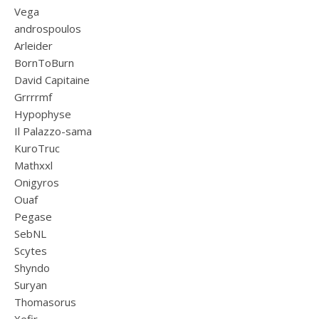
Vega
androspoulos
Arleider
BornToBurn
David Capitaine
Grrrrmf
Hypophyse
Il Palazzo-sama
KuroTruc
Mathxxl
Onigyros
Ouaf
Pegase
SebNL
Scytes
Shyndo
Suryan
Thomasorus
Xefir