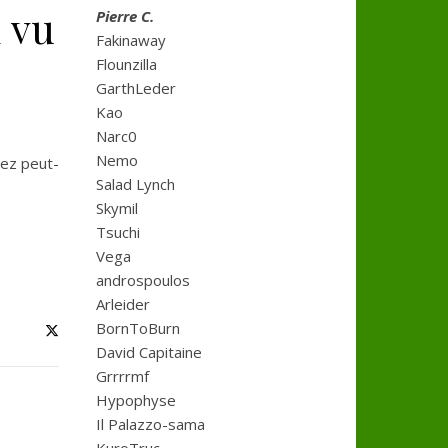
 vu
Pierre C.
Fakinaway
Flounzilla
GarthLeder
Kao
Narc0
Nemo
tez peut-
Salad Lynch
Skymil
Tsuchi
Vega
androspoulos
Arleider
BornToBurn
David Capitaine
Grrrrmf
Hypophyse
Il Palazzo-sama