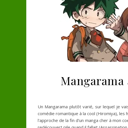
Mangarama a
Un Mangarama plutôt varié, sur lequel je va
comédie romantique à la cool (Hiromiya), les h
l'approche de la fin d'un manga cher à mon coe
redécouvert pile quand il fallait (Assassinatio