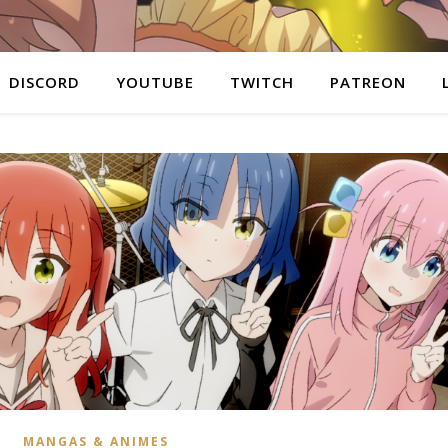
DISCORD
YOUTUBE
TWITCH
PATREON
MANGAS & ANIMES