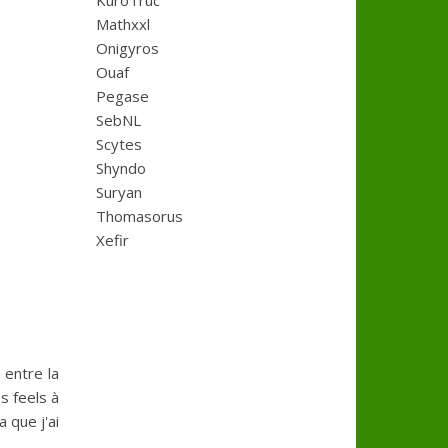
KuroTruc
Mathxxl
Onigyros
Ouaf
Pegase
SebNL
Scytes
Shyndo
Suryan
Thomasorus
Xefir
 entre la
s feels à
 que j'ai