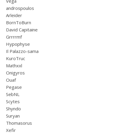
Vega
androspoulos
Arleider
BornToBurn
David Capitaine
Grrrrmf
Hypophyse
Il Palazzo-sama
KuroTruc
Mathxxl
Onigyros
Ouaf
Pegase
SebNL
Scytes
Shyndo
Suryan
Thomasorus
Xefir