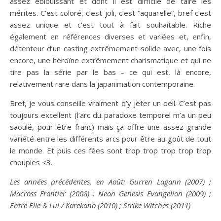
assez éblouissant et dont il est difficile de taire les
mérites. C’est coloré, c’est joli, c’est “aquarelle”, bref c’est
assez unique et c’est tout à fait souhaitable. Riche
également en références diverses et variées et, enfin,
détenteur d’un casting extrêmement solide avec, une fois
encore, une héroïne extrêmement charismatique et qui ne
tire pas la série par le bas – ce qui est, là encore,
relativement rare dans la japanimation contemporaine.
Bref, je vous conseille vraiment d’y jeter un oeil. C’est pas
toujours excellent (l’arc du paradoxe temporel m’a un peu
saoulé, pour être franc) mais ça offre une assez grande
variété entre les différents arcs pour être au goût de tout
le monde. Et puis ces fées sont trop trop trop trop trop
choupies <3.
Les années précédentes, en Août: Gurren Lagann (2007) ;
Macross Frontier (2008) ; Neon Genesis Evangelion (2009) ;
Entre Elle & Lui / Karekano (2010) ; Strike Witches (2011)