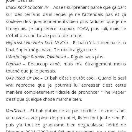
Black Rock Shooter TV
– Assez surprenant parce que ça part
sur des terrains dans lequel je ne l’attendais pas et ça
soulève des questionnements bien plus “adulte” que je ne
l’imaginais. Je lui préfère toujours l’OAV, plus joli, mais ce
n’était pas une totale perte de temps.
Higurashi No Naku Koro Ni Kira
– Et bah c’était bien naze au
final. Super méga naze. Tétra ultra giga naze.
L’Anthologie Rumiko Takahashi
– Rigolo sans plus.
Paprika
– Beaucoup aimé, mais m’a étrangement moins
touché que je le pensais.
OAV Read Or Die
– Et bah c’était plutôt cool ! Quand le seul
vrai reproche que je pourrais lui adresser c’est cette
manière complétement ridicule de prononcer “The Paper”
c’est que quelque chose marche bien.
VanDread
– Et bah putain c’était pas terrible. Les mecs ont
un univers avec plein de potentiel, ils en font juste rien. Et
puis y’a tout ce graphisme bien dégueulasse hérité de
l’époque 2001/2002 qui fait que vraiment, on a pas très