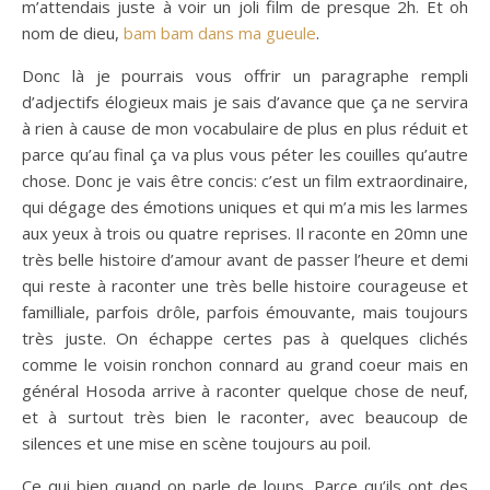
m’attendais juste à voir un joli film de presque 2h. Et oh
nom de dieu,
bam bam dans ma gueule
.
Donc là je pourrais vous offrir un paragraphe rempli
d’adjectifs élogieux mais je sais d’avance que ça ne servira
à rien à cause de mon vocabulaire de plus en plus réduit et
parce qu’au final ça va plus vous péter les couilles qu’autre
chose. Donc je vais être concis: c’est un film extraordinaire,
qui dégage des émotions uniques et qui m’a mis les larmes
aux yeux à trois ou quatre reprises. Il raconte en 20mn une
très belle histoire d’amour avant de passer l’heure et demi
qui reste à raconter une très belle histoire courageuse et
familliale, parfois drôle, parfois émouvante, mais toujours
très juste. On échappe certes pas à quelques clichés
comme le voisin ronchon connard au grand coeur mais en
général Hosoda arrive à raconter quelque chose de neuf,
et à surtout très bien le raconter, avec beaucoup de
silences et une mise en scène toujours au poil.
Ce qui bien quand on parle de loups. Parce qu’ils ont des