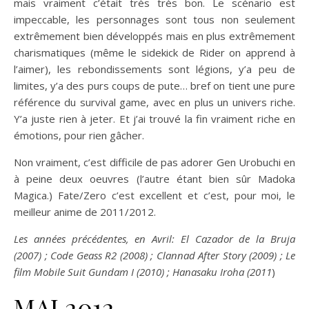
mais vraiment c’était très très bon. Le scénario est
impeccable, les personnages sont tous non seulement
extrêmement bien développés mais en plus extrêmement
charismatiques (même le sidekick de Rider on apprend à
l’aimer), les rebondissements sont légions, y’a peu de
limites, y’a des purs coups de pute… bref on tient une pure
référence du survival game, avec en plus un univers riche.
Y’a juste rien à jeter. Et j’ai trouvé la fin vraiment riche en
émotions, pour rien gâcher.
Non vraiment, c’est difficile de pas adorer Gen Urobuchi en
à peine deux oeuvres (l’autre étant bien sûr Madoka
Magica.) Fate/Zero c’est excellent et c’est, pour moi, le
meilleur anime de 2011/2012.
Les années précédentes, en Avril: El Cazador de la Bruja
(2007) ; Code Geass R2 (2008) ; Clannad After Story (2009) ; Le
film Mobile Suit Gundam I (2010) ; Hanasaku Iroha (2011
)
MAI 2012