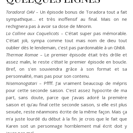
Toradora! OAV
– Un épisode bonus de Toradora tout a fait
sympathique… et très inoffensif au final. Mais on ne
rechignera pas à avoir sa dose de Minorin.
La Colline aux Coquelicots
– C’était super pas mémorable.
C’était joli, sympa comme tout mais nom de dieu tout
oublier dès le lendemain, c’est pas pardonnable à un Ghibli.
Thermae Romae
– Le premier épisode était très drôle et
assez malin, le reste
c’était
le premier épisode en boucle.
Bref, on s’en souviendra grâce à son format et sa
personnalité, mais pas pour son contenu.
Nisemonogatari
– Pffff. J’ai vraiment beaucoup de mépris
pour cette seconde saison. C’est assez hypocrite de ma
part, sans doute, parce que j’avais adoré la première
saison et qu’au final cette seconde saison, si elle est plus
sexuée, reste néanmoins écrite de la même façon. Mais ça
m’a juste lourdé du début à la fin. Je crois que le fait que
Karen soit un personnage horriblement mal écrit doit y
jouer pas mal.