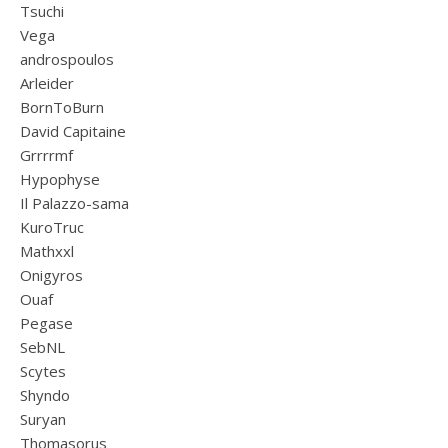
Tsuchi
Vega
androspoulos
Arleider
BornToBurn
David Capitaine
Grrrrmf
Hypophyse
Il Palazzo-sama
KuroTruc
Mathxxl
Onigyros
Ouaf
Pegase
SebNL
Scytes
Shyndo
Suryan
Thomasorus