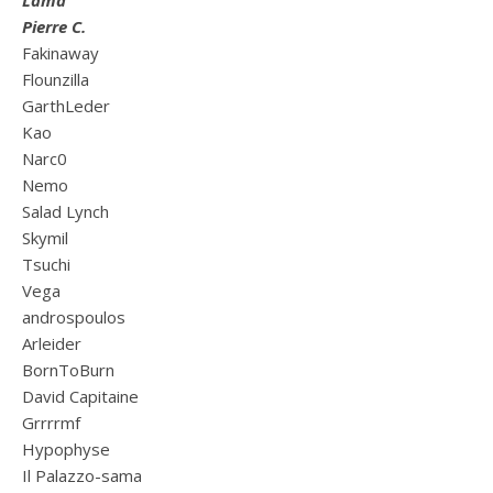
Pierre C.
Fakinaway
Flounzilla
GarthLeder
Kao
Narc0
Nemo
Salad Lynch
Skymil
Tsuchi
Vega
androspoulos
Arleider
BornToBurn
David Capitaine
Grrrrmf
Hypophyse
Il Palazzo-sama