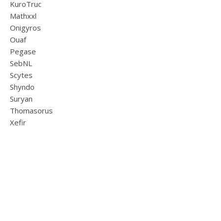
KuroTruc
Mathxxl
Onigyros
Ouaf
Pegase
SebNL
Scytes
Shyndo
Suryan
Thomasorus
Xefir