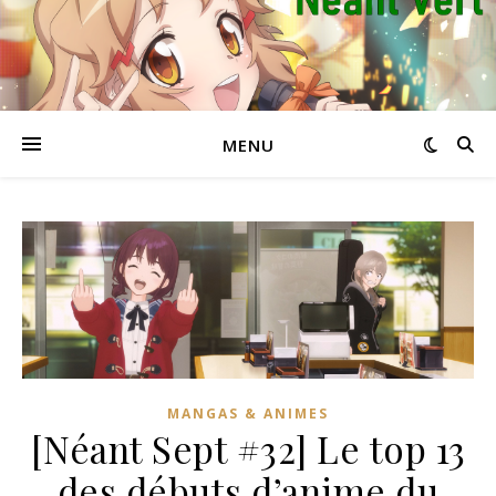
MENU
MANGAS & ANIMES
[Néant Sept #32] Le top 13
des débuts d’anime du