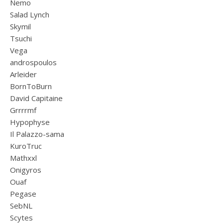
Nemo
Salad Lynch
Skymil
Tsuchi
Vega
androspoulos
Arleider
BornToBurn
David Capitaine
Grrrrmf
Hypophyse
Il Palazzo-sama
KuroTruc
Mathxxl
Onigyros
Ouaf
Pegase
SebNL
Scytes