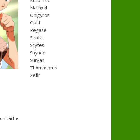
KuroTruc
Mathxxl
Onigyros
Ouaf
Pegase
SebNL
Scytes
Shyndo
Suryan
Thomasorus
Xefir
 on tâche