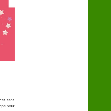
 est sans
emps pour