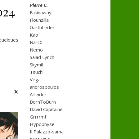
Pierre C.
024
Fakinaway
Flounzilla
GarthLeder
Kao
 quelques
Narc0
Nemo
Salad Lynch
Skymil
Tsuchi
Vega
androspoulos
Arleider
BornToBurn
David Capitaine
Grrrrmf
Hypophyse
Il Palazzo-sama