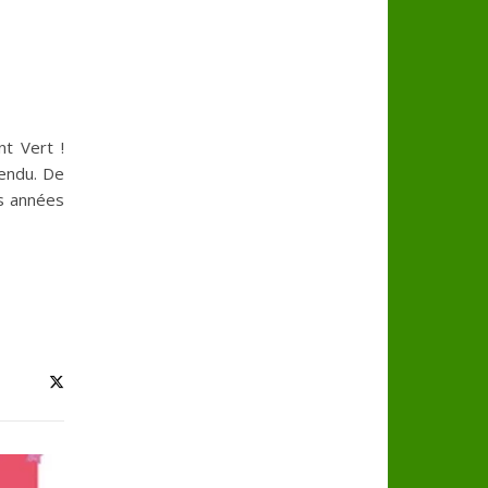
t Vert !
endu. De
s années