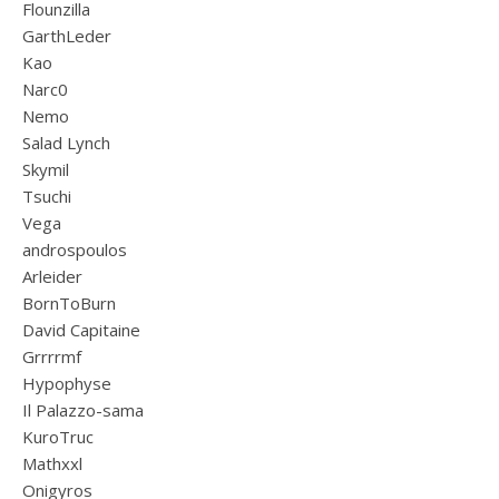
Flounzilla
GarthLeder
Kao
Narc0
Nemo
Salad Lynch
Skymil
Tsuchi
Vega
androspoulos
Arleider
BornToBurn
David Capitaine
Grrrrmf
Hypophyse
Il Palazzo-sama
KuroTruc
Mathxxl
Onigyros