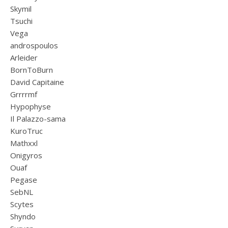
Skymil
Tsuchi
Vega
androspoulos
Arleider
BornToBurn
David Capitaine
Grrrrmf
Hypophyse
Il Palazzo-sama
KuroTruc
Mathxxl
Onigyros
Ouaf
Pegase
SebNL
Scytes
Shyndo