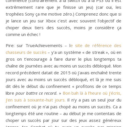
commence (contrairement à la Switch ou à la PS3 où il est
extrêmement rare que je finisse un jeu) (car oui, les
trophées Sony ça me motive zéro.) Comprenez donc que si
je lance un jeu sur Xbox c’est avec souvent l’objectif de
choper deux tiers des succès, moins je considère ça
comme un échec !
Pire: sur TrueAchievements – l
e site de référence des
chasseurs de succès
– y’a un système « de streak », où en
gros on t’encourage à faire durer le plus longtemps ta
chaîne de journées avec au moins un succès débloqué. Mon
record précédent datait de 2015 où j’avais enchaîné trente
jours avec au moins un succès débloqué, et là je me suis
dit dès le début du confinement « profitons de ce temps
libre
pour battre ce record.
»
Bon bah là à l’heure où j’écris,
j’en suis à soixante-huit jours.
Il n’y a pas un seul jour du
confinement où je n’ai pas chopé au moins un succès. Ca a
longtemps été une routine – au début je me contentais de
choper un succès par jour sur des jeux assez généreux
(genre
Ace Combat
où tu avais un succès par mission