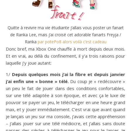
Quitte à revivre ma vie étudiante j’allais vous poster un fanart
de Ranka Lee, mais j’ai croisé cet adorable fanarts Freyja /
Ranka
par potePo8 alors voilà c’est cadeau
Donc bref, ma Xbox One chauffe à mort depuis deux mois.
Et en vrai, au délà du confinement, il y’a trois raisons pour
laquelle j’y joue autant:
1/
Depuis quelques mois j’ai la fibre et depuis janvier
j’ai enfin une « bonne » télé.
Du coup je « redécouvre »
un peu le fait de jouer dans des conditions confortables,
sur une télé adaptée à son époque, et avec ça le luxe de
pouvoir se payer un jeu, le télécharger en une heure grand
max, et y jouer immédiatement. C’est vrai que avant quand
je lançais un jeu sur ma console, j’avais cette appréhension
– j’allais jouer sur une télé médiocre, et j’allais sans doute
passer des siècles à télécharger le jeu pour le lancer. Je