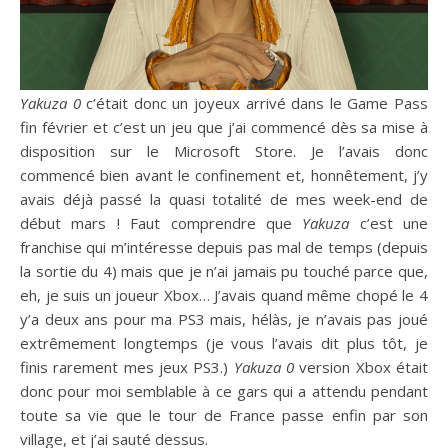
Yakuza 0
c’était donc un joyeux arrivé dans le Game Pass
fin février et c’est un jeu que j’ai commencé dès sa mise à
disposition sur le Microsoft Store. Je l’avais donc
commencé bien avant le confinement et, honnêtement, j’y
avais déjà passé la quasi totalité de mes week-end de
début mars ! Faut comprendre que
Yakuza
c’est une
franchise qui m’intéresse depuis pas mal de temps (depuis
la sortie du 4) mais que je n’ai jamais pu touché parce que,
eh, je suis un joueur Xbox… J’avais quand même chopé le 4
y’a deux ans pour ma PS3 mais, hélàs, je n’avais pas joué
extrêmement longtemps (je vous l’avais dit plus tôt, je
finis rarement mes jeux PS3.)
Yakuza 0
version Xbox était
donc pour moi semblable à ce gars qui a attendu pendant
toute sa vie que le tour de France passe enfin par son
village, et j’ai sauté dessus.