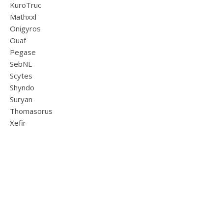
KuroTruc
Mathxxl
Onigyros
Ouaf
Pegase
SebNL
Scytes
Shyndo
Suryan
Thomasorus
Xefir