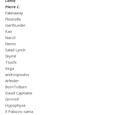
Lama
Pierre C.
Fakinaway
Flounzilla
GarthLeder
Kao
Narc0
Nemo
Salad Lynch
Skymil
Tsuchi
Vega
androspoulos
Arleider
BornToBurn
David Capitaine
Grrrrmf
Hypophyse
Il Palazzo-sama